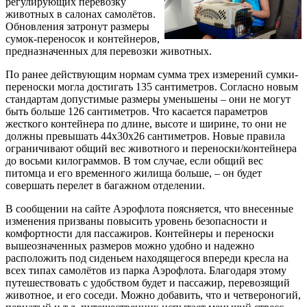
регулирующих перевозку
животных в салонах самолётов.
Обновления затронут размеры
сумок-переносок и контейнеров,
предназначенных для перевозки животных.
По ранее действующим нормам сумма трех измерений сумки-
переноски могла достигать 135 сантиметров. Согласно новым
стандартам допустимые размеры уменьшены – они не могут
быть больше 126 сантиметров. Что касается параметров
жесткого контейнера по длине, высоте и ширине, то они не
должны превышать 44х30х26 сантиметров. Новые правила
ограничивают общий вес животного и переноски/контейнера
до восьми килограммов. В том случае, если общий вес
питомца и его временного жилища больше, – он будет
совершать перелет в багажном отделении.
В сообщении на сайте Аэрофлота поясняется, что внесенные
изменения призваны повысить уровень безопасности и
комфортности для пассажиров. Контейнеры и переноски
вышеозначенных размеров можно удобно и надежно
расположить под сиденьем находящегося впереди кресла на
всех типах самолётов из парка Аэрофлота. Благодаря этому
путешествовать с удобством будет и пассажир, перевозящий
животное, и его соседи. Можно добавить, что и четвероногий,