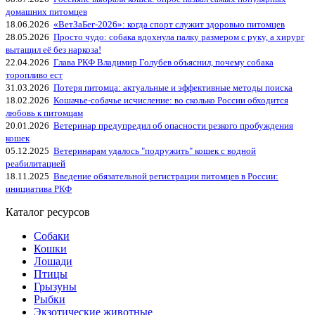
домашних питомцев
18.06.2026
«ВетЗаБег‑2026»: когда спорт служит здоровью питомцев
28.05.2026
Просто чудо: собака вдохнула палку размером с руку, а хирург
вытащил её без наркоза!
22.04.2026
Глава РКФ Владимир Голубев объяснил, почему собака
торопливо ест
31.03.2026
Потеря питомца: актуальные и эффективные методы поиска
18.02.2026
Кошачье-собачье исчисление: во сколько России обходится
любовь к питомцам
20.01.2026
Ветеринар предупредил об опасности резкого пробуждения
кошек
05.12.2025
Ветеринарам удалось "подружить" кошек с водной
реабилитацией
18.11.2025
Введение обязательной регистрации питомцев в России:
инициатива РКФ
Каталог ресурсов
Собаки
Кошки
Лошади
Птицы
Грызуны
Рыбки
Экзотические животные