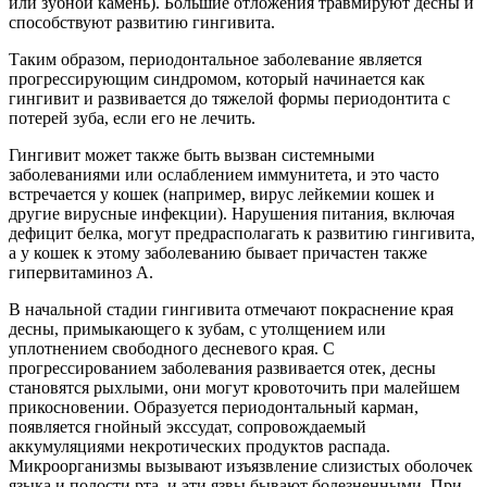
или зубной камень). Большие отложения травмируют десны и
способствуют развитию гингивита.
Таким образом, периодонтальное заболевание является
прогрессирующим синдромом, который начинается как
гингивит и развивается до тяжелой формы периодонтита с
потерей зуба, если его не лечить.
Гингивит может также быть вызван системными
заболеваниями или ослаблением иммунитета, и это часто
встречается у кошек (например, вирус лейкемии кошек и
другие вирусные инфекции). Нарушения питания, включая
дефицит белка, могут предрасполагать к развитию гингивита,
а у кошек к этому заболеванию бывает причастен также
гипервитаминоз А.
В начальной стадии гингивита отмечают покраснение края
десны, примыкающего к зубам, с утолщением или
уплотнением свободного десневого края. С
прогрессированием заболевания развивается отек, десны
становятся рыхлыми, они могут кровоточить при малейшем
прикосновении. Образуется периодонтальный карман,
появляется гнойный экссудат, сопровождаемый
аккумуляциями некротических продуктов распада.
Микроорганизмы вызывают изъязвление слизистых оболочек
языка и полости рта, и эти язвы бывают болезненными. При