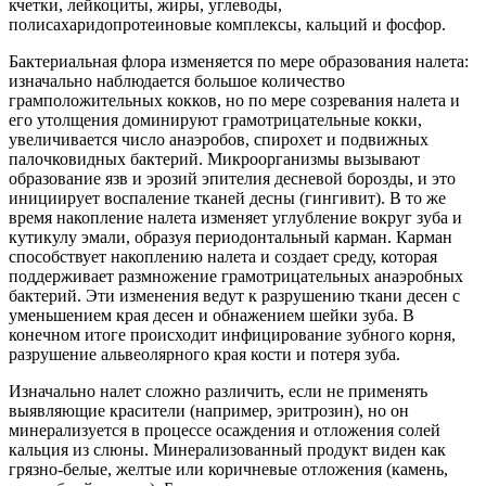
кчетки, лейкоциты, жиры, углеводы,
полисахаридопротеиновые комплексы, кальций и фосфор.
Бактериальная флора изменяется по мере образова­ния налета:
изначально наблюдается большое количество
грамположительных кокков, но по мере созревания налета и
его утолщения доминируют грамотрицательные кокки,
увеличивается число анаэробов, спирохет и подвижных
палочковидных бактерий. Микроорганизмы вызывают
образование язв и эрозий эпителия десневой борозды, и это
инициирует воспаление тканей десны (гингивит). В то же
время накопление налета изменяет углубление вокруг зуба и
кутикулу эмали, образуя периодонтальный карман. Карман
способствует накоплению налета и создает среду, которая
поддерживает размножение грамотрицательных анаэробных
бактерий. Эти изменения ведут к разрушению ткани десен с
уменьшением края десен и обнажением шейки зуба. В
конечном итоге происходит инфицирование зубного корня,
разрушение альвеолярного края кости и потеря зуба.
Изначально налет сложно различить, если не применять
выявляющие красители (например, эритрозин), но он
минерализуется в процессе осаждения и отложения солей
кальция из слюны. Минерализованный продукт виден как
грязно-белые, желтые или коричневые отложения (камень,