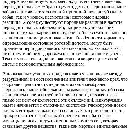
поддерживающие зубы в альвеолах (т. е. костные альвеолы,
периодонтальная мембрана, цемент, десна). Периодонтальное
заболевание является основной причиной потери зуба как у
собак, так и у кошек, несмотря на некоторые видовые
различия. У собак существуют породные различия в частоте
периодонтальных заболеваний, например, у небольших
пород, таких как карликовые пудели, заболеваемость выше по
сравнению с немецкими овчарками. Особенности кормления,
определяющие состояние ротовой полости, могут быть
причиной периодонтального заболевания, но взаимосвязь с
питанием и общим здоровьем организма не вполне изучена.
Тем не менее очевидна положительная корреляция мягкой
диеты с периодонтальным заболеванием.
В нормальных условиях поддерживается равновесие между
разрушением и восстановлением эпителия десневого края, что
сохраняет целостность периодонтальной мембраны.
Периодонтальное заболевание вызывается, главным образом,
скоплением налета на зубной поверхности, и тяжесть его
прямо зависит от количества этих отложений. Аккумуляция
налета начинается с отложения кислотной глюкопротеиновой
пленки, которая осаждается из слюны. Бактерии полости рта
прикрепляются к этой тонкой пленке и вырабатывают
матрицу полисахаридо-протеиновых комплексов, которая
связывает другие вещества, такие как мертвые эпителиальные