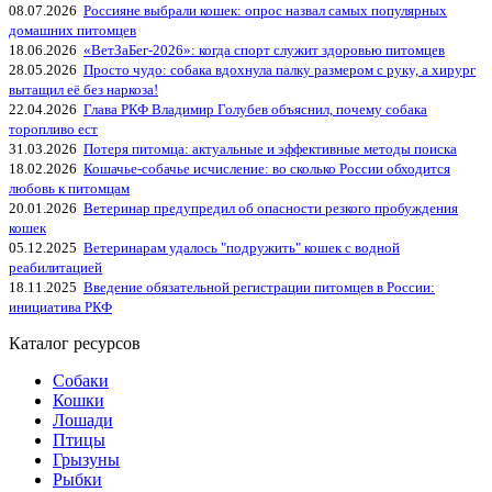
08.07.2026
Россияне выбрали кошек: опрос назвал самых популярных
домашних питомцев
18.06.2026
«ВетЗаБег‑2026»: когда спорт служит здоровью питомцев
28.05.2026
Просто чудо: собака вдохнула палку размером с руку, а хирург
вытащил её без наркоза!
22.04.2026
Глава РКФ Владимир Голубев объяснил, почему собака
торопливо ест
31.03.2026
Потеря питомца: актуальные и эффективные методы поиска
18.02.2026
Кошачье-собачье исчисление: во сколько России обходится
любовь к питомцам
20.01.2026
Ветеринар предупредил об опасности резкого пробуждения
кошек
05.12.2025
Ветеринарам удалось "подружить" кошек с водной
реабилитацией
18.11.2025
Введение обязательной регистрации питомцев в России:
инициатива РКФ
Каталог ресурсов
Собаки
Кошки
Лошади
Птицы
Грызуны
Рыбки