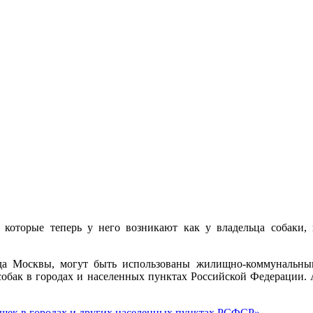
х, которые теперь у него возникают как у владельца собаки,
да Москвы, могут быть использованы жилищно-коммунальн
 собак в городах и населенных пунктах Российской Федерации.
ошек в городах и других населенных пунктах РСФСР»