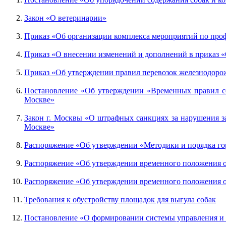
Закон «О ветеринарии»
Приказ «Об организации комплекса мероприятий по про
Приказ «О внесении изменений и дополнений в приказ 
Приказ «Об утверждении правил перевозок железнодор
Постановление «Об утверждении «Временных правил со
Москве»
Закон г. Москвы «О штрафных санкциях за нарушения з
Москве»
Распоряжение «Об утверждении «Методики и порядка гор
Распоряжение «Об утверждении временного положения о
Распоряжение «Об утверждении временного положения о
Требования к обустройству площадок для выгула собак
Постановление «О формировании системы управления и 