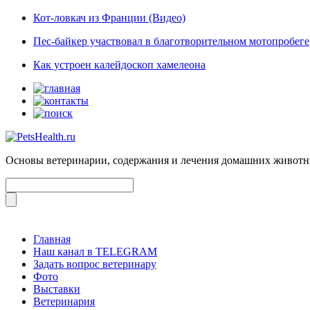
Кот-ловкач из Франции (Видео)
Пес-байкер участвовал в благотворительном мотопробеге
Как устроен калейдоскоп хамелеона
Основы ветеринарии, содержания и лечения домашних живот
Главная
Наш канал в TELEGRAM
Задать вопрос ветеринару
Фото
Выставки
Ветеринария