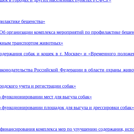
филактике бешенства»
«Об организации комплекса мероприятий по профилактике беше
ожным транспортом животных»
держания собак и кошек в г. Москве» и «Временного положен
аконодательства Российской Федерации в области охраны живо
одского учета и регистрации собак»
 функционировании мест для выгула собак»
 функционировании площадок для выгула и дрессировки собак»
финансирования комплекса мер по улучшению содержания, испо