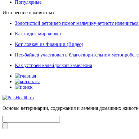
Популярные
Интересное о животных
Золотистый ретривер помог мальчику-аутисту излечиться 
Как видит мир кошка
Кот-ловкач из Франции (Видео)
Пес-байкер участвовал в благотворительном мотопробеге
Как устроен калейдоскоп хамелеона
Основы ветеринарии, содержания и лечения домашних живот