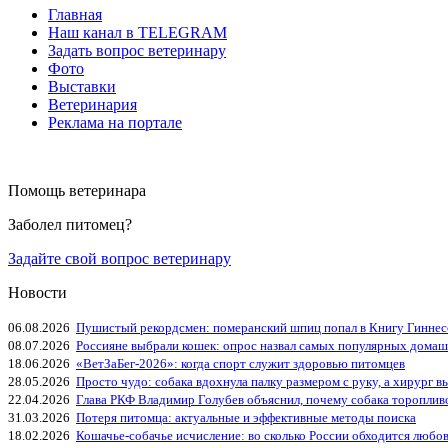
Главная
Наш канал в TELEGRAM
Задать вопрос ветеринару
Фото
Выставки
Ветеринария
Реклама на портале
Помощь ветеринара
Заболел питомец?
Задайте свой вопрос ветеринару
Новости
06.08.2026
Пушистый рекордсмен: померанский шпиц попал в Книгу Гиннес
08.07.2026
Россияне выбрали кошек: опрос назвал самых популярных дома
18.06.2026
«ВетЗаБег‑2026»: когда спорт служит здоровью питомцев
28.05.2026
Просто чудо: собака вдохнула палку размером с руку, а хирург вы
22.04.2026
Глава РКФ Владимир Голубев объяснил, почему собака тороплив
31.03.2026
Потеря питомца: актуальные и эффективные методы поиска
18.02.2026
Кошачье-собачье исчисление: во сколько России обходится любо