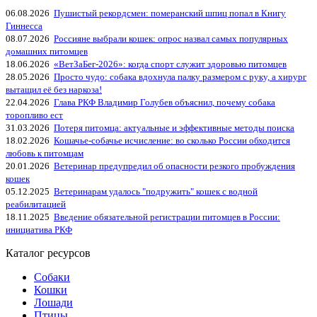
06.08.2026
Пушистый рекордсмен: померанский шпиц попал в Книгу
Гиннесса
08.07.2026
Россияне выбрали кошек: опрос назвал самых популярных
домашних питомцев
18.06.2026
«ВетЗаБег‑2026»: когда спорт служит здоровью питомцев
28.05.2026
Просто чудо: собака вдохнула палку размером с руку, а хирург
вытащил её без наркоза!
22.04.2026
Глава РКФ Владимир Голубев объяснил, почему собака
торопливо ест
31.03.2026
Потеря питомца: актуальные и эффективные методы поиска
18.02.2026
Кошачье-собачье исчисление: во сколько России обходится
любовь к питомцам
20.01.2026
Ветеринар предупредил об опасности резкого пробуждения
кошек
05.12.2025
Ветеринарам удалось "подружить" кошек с водной
реабилитацией
18.11.2025
Введение обязательной регистрации питомцев в России:
инициатива РКФ
Каталог ресурсов
Собаки
Кошки
Лошади
Птицы