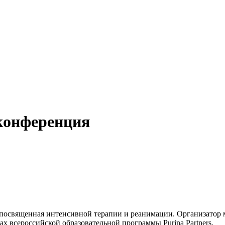
конференция
я, посвященная интенсивной терапии и реанимации. Организато
 всероссийской образовательной программы Purina Partners.