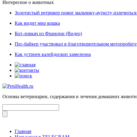
Интересное о животных
Золотистый ретривер помог мальчику-аутисту излечиться 
Как видит мир кошка
Кот-ловкач из Франции (Видео)
Пес-байкер участвовал в благотворительном мотопробеге
Как устроен калейдоскоп хамелеона
Основы ветеринарии, содержания и лечения домашних живот
Главная
Наш канал в TELEGRAM