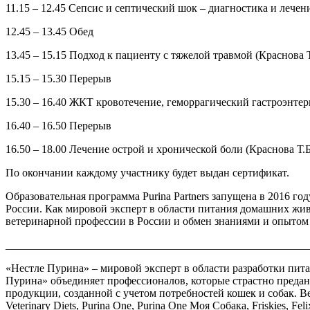
11.15 – 12.45 Сепсис и септический шок – диагностика и лечени
12.45 – 13.45 Обед
13.45 – 15.15 Подход к пациенту с тяжелой травмой (Краснова Т
15.15 – 15.30 Перерыв
15.30 – 16.40 ЖКТ кровотечение, геморрагический гастроэнтер
16.40 – 16.50 Перерыв
16.50 – 18.00 Лечение острой и хронической боли (Краснова Т.Б
По окончании каждому участнику будет выдан сертификат.
Образовательная программа Purina Partners запущена в 2016 г
России. Как мировой эксперт в области питания домашних жи
ветеринарной профессии в России и обмен знаниями и опытом
_____________________________________________________
«Нестле Пурина» – мировой эксперт в области разработки пит
Пурина» объединяет профессионалов, которые страстно преда
продукции, созданной с учетом потребностей кошек и собак. 
Veterinary Diets, Purina One, Purina One Моя Собака, Friskies, Fe