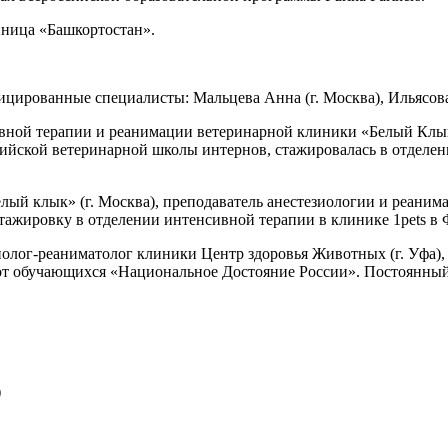
тиница «Башкортостан».
ированные специалисты: Мальцева Анна (г. Москва), Ильясова Я
вной терапии и реанимации ветеринарной клиники «Белый Клык
ской ветеринарной школы интернов, стажировалась в отделени
лый клык» (г. Москва), преподаватель анестезиологии и реаним
стажировку в отделении интенсивной терапии в клинике 1pets в
иолог-реаниматолог клиники Центр здоровья Животных (г. Уфа),
абот обучающихся «Национальное Достояние России». Постоянны
)