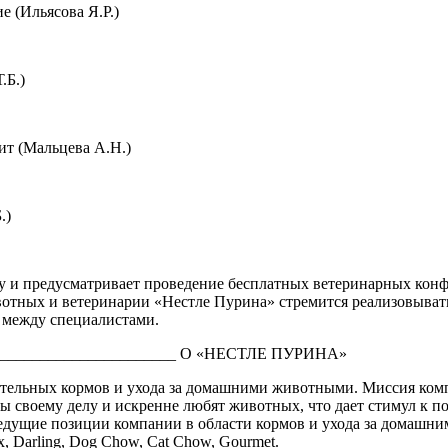
е (Ильясова Я.Р.)
.Б.)
ит (Мальцева А.Н.)
.)
оду и предусматривает проведение бесплатных ветеринарных кон
вотных и ветеринарии «Нестле Пурина» стремится реализовыват
 между специалистами.
________________________ О «НЕСТЛЕ ПУРИНА»
ательных кормов и ухода за домашними животными. Миссия комп
ны своему делу и искренне любят животных, что дает стимул к
Ведущие позиции компании в области кормов и ухода за домашни
lix, Darling, Dog Chow, Cat Chow, Gourmet.