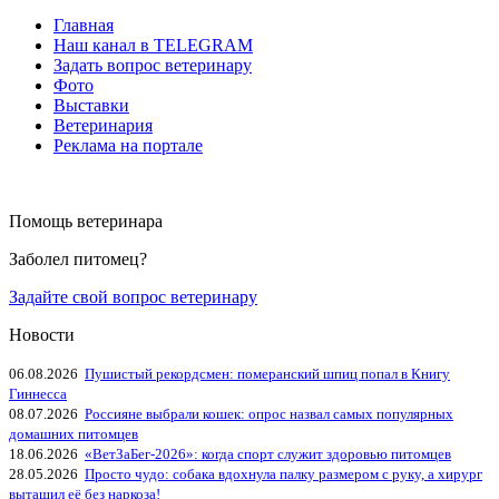
Главная
Наш канал в TELEGRAM
Задать вопрос ветеринару
Фото
Выставки
Ветеринария
Реклама на портале
Помощь ветеринара
Заболел питомец?
Задайте свой вопрос ветеринару
Новости
06.08.2026
Пушистый рекордсмен: померанский шпиц попал в Книгу
Гиннесса
08.07.2026
Россияне выбрали кошек: опрос назвал самых популярных
домашних питомцев
18.06.2026
«ВетЗаБег‑2026»: когда спорт служит здоровью питомцев
28.05.2026
Просто чудо: собака вдохнула палку размером с руку, а хирург
вытащил её без наркоза!