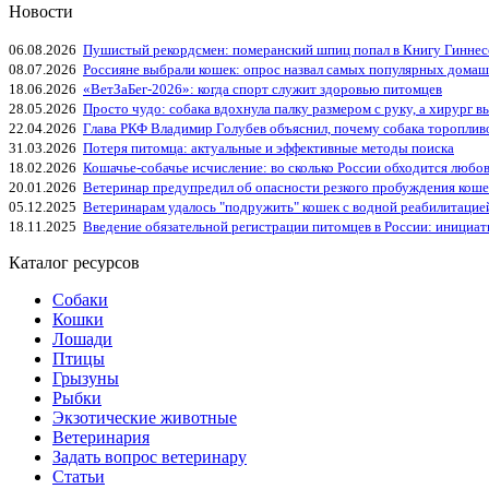
Новости
06.08.2026
Пушистый рекордсмен: померанский шпиц попал в Книгу Гиннес
08.07.2026
Россияне выбрали кошек: опрос назвал самых популярных дома
18.06.2026
«ВетЗаБег‑2026»: когда спорт служит здоровью питомцев
28.05.2026
Просто чудо: собака вдохнула палку размером с руку, а хирург вы
22.04.2026
Глава РКФ Владимир Голубев объяснил, почему собака тороплив
31.03.2026
Потеря питомца: актуальные и эффективные методы поиска
18.02.2026
Кошачье-собачье исчисление: во сколько России обходится любо
20.01.2026
Ветеринар предупредил об опасности резкого пробуждения коше
05.12.2025
Ветеринарам удалось "подружить" кошек с водной реабилитацие
18.11.2025
Введение обязательной регистрации питомцев в России: инициа
Каталог ресурсов
Собаки
Кошки
Лошади
Птицы
Грызуны
Рыбки
Экзотические животные
Ветеринария
Задать вопрос ветеринару
Статьи