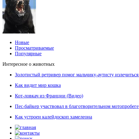
Новые
Просматриваемые
Популярные
Интересное о животных
Золотистый ретривер помог мальчику-аутисту излечиться 
Как видит мир кошка
Кот-ловкач из Франции (Видео)
Пес-байкер участвовал в благотворительном мотопробеге
Как устроен калейдоскоп хамелеона