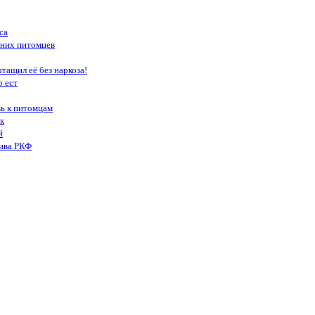
са
шних питомцев
тащил её без наркоза!
о ест
вь к питомцам
к
й
тива РКФ