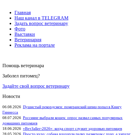
Главная
Наш канал в TELEGRAM
Задать вопрос ветеринару
Фото
Выставки
Ветеринария
Реклама на портале
Помощь ветеринара
Заболел питомец?
Задайте свой вопрос ветеринару
Новости
06.08.2026
Пушистый рекордсмен: померанский шпиц попал в Книгу
Гиннесса
08.07.2026
Россияне выбрали кошек: опрос назвал самых популярных
домашних питомцев
18.06.2026
«ВетЗаБег‑2026»: когда спорт служит здоровью питомцев
28.05.2026
Просто чудо: собака вдохнула палку размером с руку, а хирург