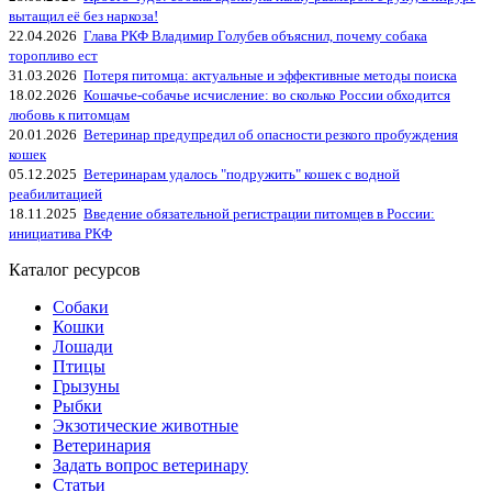
вытащил её без наркоза!
22.04.2026
Глава РКФ Владимир Голубев объяснил, почему собака
торопливо ест
31.03.2026
Потеря питомца: актуальные и эффективные методы поиска
18.02.2026
Кошачье-собачье исчисление: во сколько России обходится
любовь к питомцам
20.01.2026
Ветеринар предупредил об опасности резкого пробуждения
кошек
05.12.2025
Ветеринарам удалось "подружить" кошек с водной
реабилитацией
18.11.2025
Введение обязательной регистрации питомцев в России:
инициатива РКФ
Каталог ресурсов
Собаки
Кошки
Лошади
Птицы
Грызуны
Рыбки
Экзотические животные
Ветеринария
Задать вопрос ветеринару
Статьи