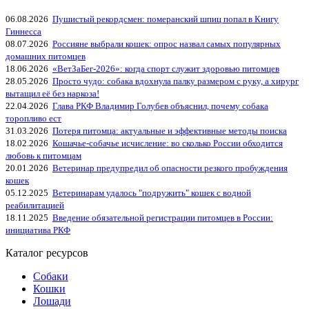
06.08.2026
Пушистый рекордсмен: померанский шпиц попал в Книгу
Гиннесса
08.07.2026
Россияне выбрали кошек: опрос назвал самых популярных
домашних питомцев
18.06.2026
«ВетЗаБег‑2026»: когда спорт служит здоровью питомцев
28.05.2026
Просто чудо: собака вдохнула палку размером с руку, а хирург
вытащил её без наркоза!
22.04.2026
Глава РКФ Владимир Голубев объяснил, почему собака
торопливо ест
31.03.2026
Потеря питомца: актуальные и эффективные методы поиска
18.02.2026
Кошачье-собачье исчисление: во сколько России обходится
любовь к питомцам
20.01.2026
Ветеринар предупредил об опасности резкого пробуждения
кошек
05.12.2025
Ветеринарам удалось "подружить" кошек с водной
реабилитацией
18.11.2025
Введение обязательной регистрации питомцев в России:
инициатива РКФ
Каталог ресурсов
Собаки
Кошки
Лошади