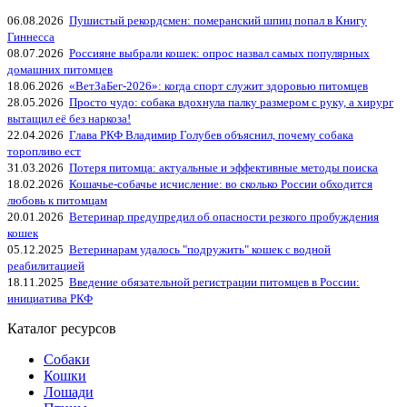
06.08.2026
Пушистый рекордсмен: померанский шпиц попал в Книгу
Гиннесса
08.07.2026
Россияне выбрали кошек: опрос назвал самых популярных
домашних питомцев
18.06.2026
«ВетЗаБег‑2026»: когда спорт служит здоровью питомцев
28.05.2026
Просто чудо: собака вдохнула палку размером с руку, а хирург
вытащил её без наркоза!
22.04.2026
Глава РКФ Владимир Голубев объяснил, почему собака
торопливо ест
31.03.2026
Потеря питомца: актуальные и эффективные методы поиска
18.02.2026
Кошачье-собачье исчисление: во сколько России обходится
любовь к питомцам
20.01.2026
Ветеринар предупредил об опасности резкого пробуждения
кошек
05.12.2025
Ветеринарам удалось "подружить" кошек с водной
реабилитацией
18.11.2025
Введение обязательной регистрации питомцев в России:
инициатива РКФ
Каталог ресурсов
Собаки
Кошки
Лошади