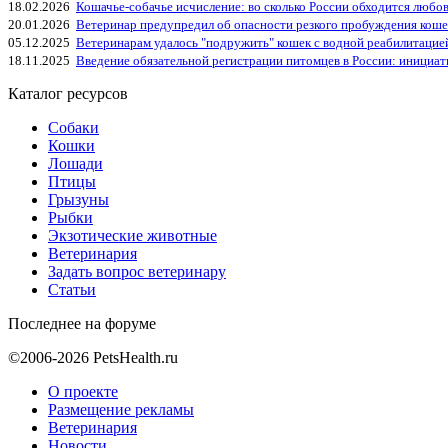
18.02.2026
Кошачье-собачье исчисление: во сколько России обходится любо
20.01.2026
Ветеринар предупредил об опасности резкого пробуждения коше
05.12.2025
Ветеринарам удалось "подружить" кошек с водной реабилитацие
18.11.2025
Введение обязательной регистрации питомцев в России: инициа
Каталог ресурсов
Собаки
Кошки
Лошади
Птицы
Грызуны
Рыбки
Экзотические животные
Ветеринария
Задать вопрос ветеринару
Статьи
Последнее на форуме
©2006-2026 PetsHealth.ru
О проекте
Размещение рекламы
Ветеринария
Новости