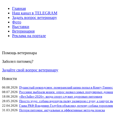
Главная
Наш канал в TELEGRAM
Задать вопрос ветеринару
Фото
Выставки
Ветеринария
Реклама на портале
Помощь ветеринара
Заболел питомец?
Задайте свой вопрос ветеринару
Новости
06.08.2026
Пушистый рекордсмен: померанский шпиц попал в Книгу Гиннес
08.07.2026
Россияне выбрали кошек: опрос назвал самых популярных дома
18.06.2026
«ВетЗаБег‑2026»: когда спорт служит здоровью питомцев
28.05.2026
Просто чудо: собака вдохнула палку размером с руку, а хирург вы
22.04.2026
Глава РКФ Владимир Голубев объяснил, почему собака тороплив
31.03.2026
Потеря питомца: актуальные и эффективные методы поиска