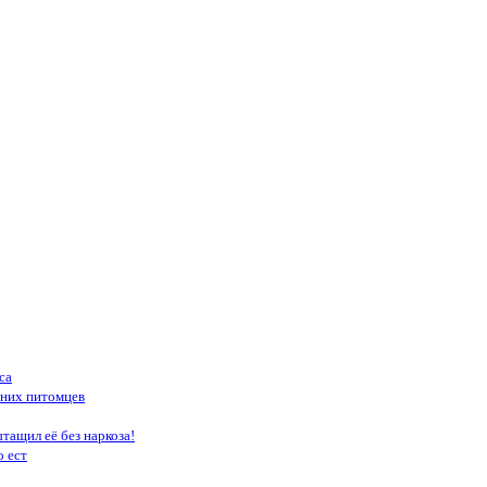
са
шних питомцев
тащил её без наркоза!
о ест