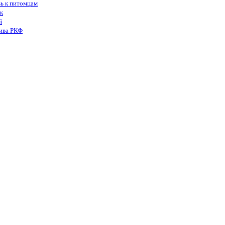
вь к питомцам
к
й
тива РКФ