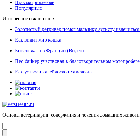
Просматриваемые
Популярные
Интересное о животных
Золотистый ретривер помог мальчику-аутисту излечиться 
Как видит мир кошка
Кот-ловкач из Франции (Видео)
Пес-байкер участвовал в благотворительном мотопробеге
Как устроен калейдоскоп хамелеона
Основы ветеринарии, содержания и лечения домашних живот