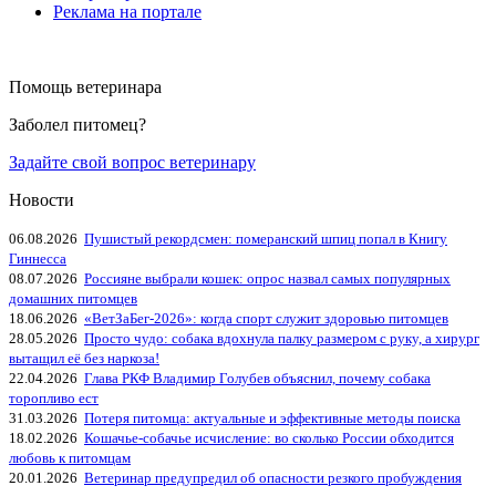
Реклама на портале
Помощь ветеринара
Заболел питомец?
Задайте свой вопрос ветеринару
Новости
06.08.2026
Пушистый рекордсмен: померанский шпиц попал в Книгу
Гиннесса
08.07.2026
Россияне выбрали кошек: опрос назвал самых популярных
домашних питомцев
18.06.2026
«ВетЗаБег‑2026»: когда спорт служит здоровью питомцев
28.05.2026
Просто чудо: собака вдохнула палку размером с руку, а хирург
вытащил её без наркоза!
22.04.2026
Глава РКФ Владимир Голубев объяснил, почему собака
торопливо ест
31.03.2026
Потеря питомца: актуальные и эффективные методы поиска
18.02.2026
Кошачье-собачье исчисление: во сколько России обходится
любовь к питомцам
20.01.2026
Ветеринар предупредил об опасности резкого пробуждения