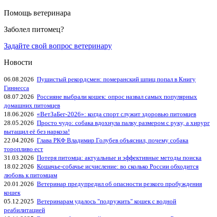
Помощь ветеринара
Заболел питомец?
Задайте свой вопрос ветеринару
Новости
06.08.2026
Пушистый рекордсмен: померанский шпиц попал в Книгу
Гиннесса
08.07.2026
Россияне выбрали кошек: опрос назвал самых популярных
домашних питомцев
18.06.2026
«ВетЗаБег‑2026»: когда спорт служит здоровью питомцев
28.05.2026
Просто чудо: собака вдохнула палку размером с руку, а хирург
вытащил её без наркоза!
22.04.2026
Глава РКФ Владимир Голубев объяснил, почему собака
торопливо ест
31.03.2026
Потеря питомца: актуальные и эффективные методы поиска
18.02.2026
Кошачье-собачье исчисление: во сколько России обходится
любовь к питомцам
20.01.2026
Ветеринар предупредил об опасности резкого пробуждения
кошек
05.12.2025
Ветеринарам удалось "подружить" кошек с водной
реабилитацией