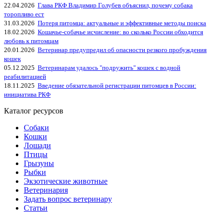
22.04.2026
Глава РКФ Владимир Голубев объяснил, почему собака
торопливо ест
31.03.2026
Потеря питомца: актуальные и эффективные методы поиска
18.02.2026
Кошачье-собачье исчисление: во сколько России обходится
любовь к питомцам
20.01.2026
Ветеринар предупредил об опасности резкого пробуждения
кошек
05.12.2025
Ветеринарам удалось "подружить" кошек с водной
реабилитацией
18.11.2025
Введение обязательной регистрации питомцев в России:
инициатива РКФ
Каталог ресурсов
Собаки
Кошки
Лошади
Птицы
Грызуны
Рыбки
Экзотические животные
Ветеринария
Задать вопрос ветеринару
Статьи