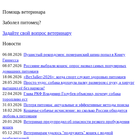
Помощь ветеринара
Заболел питомец?
Задайте свой вопрос ветеринару
Новости
06.08.2026
Пушистый рекордсмен: померанский шпиц попал в Книгу
Гиннесса
08.07.2026
Россияне выбрали кошек: опрос назвал самых популярных
домашних питомцев
18.06.2026
«ВетЗаБег‑2026»: когда спорт служит здоровью питомцев
28.05.2026
Просто чудо: собака вдохнула палку размером с руку, а хирург
вытащил её без наркоза!
22.04.2026
Глава РКФ Владимир Голубев объяснил, почему собака
торопливо ест
31.03.2026
Потеря питомца: актуальные и эффективные методы поиска
18.02.2026
Кошачье-собачье исчисление: во сколько России обходится
любовь к питомцам
20.01.2026
Ветеринар предупредил об опасности резкого пробуждения
кошек
05.12.2025
Ветеринарам удалось "подружить" кошек с водной
реабилитацией