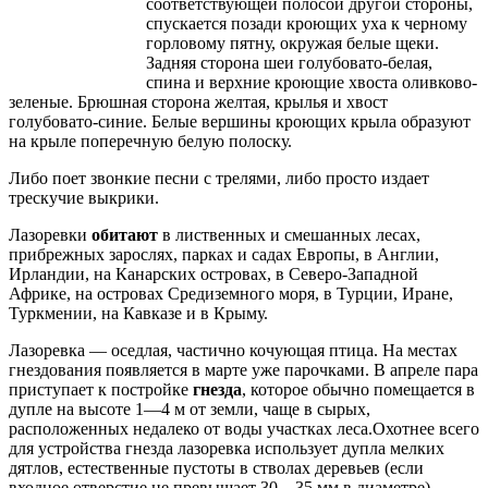
соответствующей полосой другой стороны,
спускается позади кроющих уха к черному
горловому пятну, окружая белые щеки.
Задняя сторона шеи голубовато-белая,
спина и верхние кроющие хвоста оливково-
зеленые. Брюшная сторона желтая, крылья и хвост
голубовато-синие. Белые вершины кроющих крыла образуют
на крыле поперечную белую полоску.
Либо поет звонкие песни с трелями, либо просто издает
трескучие выкрики.
Лазоревки
обитают
в лиственных и смешанных лесах,
прибрежных зарослях, парках и садах Европы, в Англии,
Ирландии, на Канарских островах, в Северо-Западной
Африке, на островах Средиземного моря, в Турции, Иране,
Туркмении, на Кавказе и в Крыму.
Лазоревка — оседлая, частично кочующая птица. На местах
гнездования появляется в марте уже парочками. В апреле пара
приступает к постройке
гнезда
, которое обычно помещается в
дупле на высоте 1—4 м от земли, чаще в сырых,
расположенных недалеко от воды участках леса.Охотнее всего
для устройства гнезда лазоревка использует дупла мелких
дятлов, естественные пустоты в стволах деревьев (если
входное отверстие не превышает 30—35 мм в диаметре),