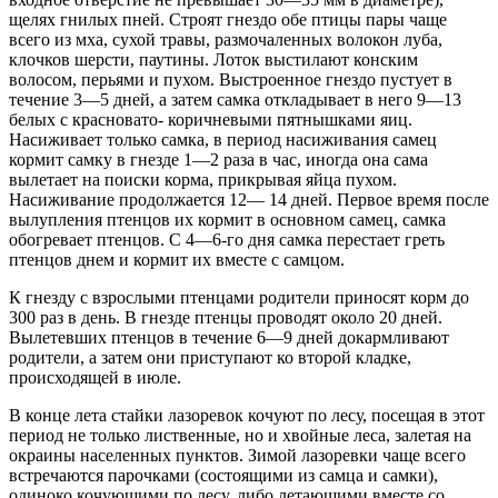
щелях гнилых пней. Строят гнездо обе птицы пары чаще
всего из мха, сухой травы, размочаленных волокон луба,
клочков шерсти, паутины. Лоток выстилают конским
волосом, перьями и пухом. Выстроенное гнездо пустует в
течение 3—5 дней, а затем самка откладывает в него 9—13
белых с красновато- коричневыми пятнышками яиц.
Насиживает только самка, в период насиживания самец
кормит самку в гнезде 1—2 раза в час, иногда она сама
вылетает на поиски корма, прикрывая яйца пухом.
Насиживание продолжается 12— 14 дней. Первое время после
вылупления птенцов их кормит в основном самец, самка
обогревает птенцов. С 4—6-го дня самка перестает греть
птенцов днем и кормит их вместе с самцом.
К гнезду с взрослыми птенцами родители приносят корм до
300 раз в день. В гнезде птенцы проводят около 20 дней.
Вылетевших птенцов в течение 6—9 дней докармливают
родители, а затем они приступают ко второй кладке,
происходящей в июле.
В конце лета стайки лазоревок кочуют по лесу, посещая в этот
период не только лиственные, но и хвойные леса, залетая на
окраины населенных пунктов. Зимой лазоревки чаще всего
встречаются парочками (состоящими из самца и самки),
одиноко кочующими по лесу, либо летающими вместе со