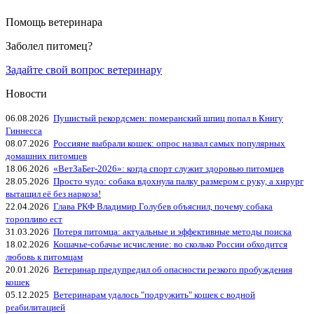
Помощь ветеринара
Заболел питомец?
Задайте свой вопрос ветеринару
Новости
06.08.2026
Пушистый рекордсмен: померанский шпиц попал в Книгу
Гиннесса
08.07.2026
Россияне выбрали кошек: опрос назвал самых популярных
домашних питомцев
18.06.2026
«ВетЗаБег‑2026»: когда спорт служит здоровью питомцев
28.05.2026
Просто чудо: собака вдохнула палку размером с руку, а хирург
вытащил её без наркоза!
22.04.2026
Глава РКФ Владимир Голубев объяснил, почему собака
торопливо ест
31.03.2026
Потеря питомца: актуальные и эффективные методы поиска
18.02.2026
Кошачье-собачье исчисление: во сколько России обходится
любовь к питомцам
20.01.2026
Ветеринар предупредил об опасности резкого пробуждения
кошек
05.12.2025
Ветеринарам удалось "подружить" кошек с водной
реабилитацией