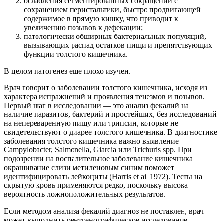
ослабления сегментированных сокращений с
сохранением перистальтики, быстро продвигающей
содержимое в прямую кишку, что приводит к
увеличению позывов к дефекации;
патологически обширных бактериальных популяций,
вызывающих распад остатков пищи и препятствующих
функции толстого кишечника.
В целом патогенез еще плохо изучен.
Врач говорит о заболевании толстого кишечника, исходя из
характера испражнений и проявления тенезмов и позывов.
Первый шаг в исследовании — это анализ фекалий на
наличие паразитов, бактерий и простейших, без исследований
на непереваренную пищу или трипсин, которые не
свидетельствуют о диарее толстого кишечника. В диагностике
заболевания толстого кишечника важно выявление
Campylobacter, Salmonella, Giardia или Trichuris spp. При
подозрении на воспалительное заболевание кишечника
окрашивание слизи метиленовым синим поможет
идентифицировать лейкоциты (Harris et ai, 1972). Тесты на
скрытую кровь применяются редко, поскольку высока
вероятность ложноположительных результатов.
Если методом анализа фекалий диагноз не поставлен, врач
может выполнить рентгенографическое исследование