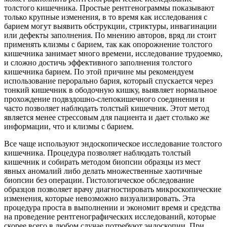
толстого кишечника. Простые рентгенограммы показывают
только крупные изменения, в то время как исследования с
барием могут выявить обструкции, стриктуры, инвагинации
или дефекты заполнения. По мнению авторов, вряд ли стоит
применять клизмы с барием, так как опорожнение толстого
кишечника занимает много времени, исследование трудоемко,
и сложно достичь эффективного заполнения толстого
кишечника барием. По этой причине мы рекомендуем
использование перорально бария, который спускается через
тонкий кишечник в ободочную кишку, выявляет нормальное
прохождение подвздошно-слепокишечного соединения и
часто позволяет наблюдать толстый кишечник. Этот метод
является менее стрессовым для пациента и дает столько же
информации, что и клизмы с барием.
Все чаще используют эндоскопическое исследование толстого
кишечника. Процедура позволяет наблюдать толстый
кишечник и собирать методом биопсии образцы из мест
явных аномалий либо делать множественные хаотичные
биопсии без операции. Гистологическое обследование
образцов позволяет врачу диагностировать микроскопические
изменения, которые невозможно визуализировать. Эта
процедура проста в выполнении и экономит время и средства
на проведение рентгенографических исследований, которые
скорее всего в любом случае потребуют эндоскопии. При