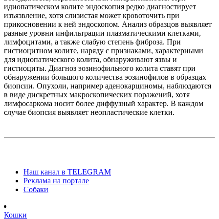
идиопатическом колите эндоскопия редко диагностирует
изъязвление, хотя слизистая может кровоточить при
прикосновении к ней эндоскопом. Анализ образцов выявляет
разные уровни инфильтрации плазматическими клетками,
лимфоцитами, а также слабую степень фиброза. При
гистиоцитном колите, наряду с признаками, характерными
для идиопатического колита, обнаруживают язвы и
гистиоциты. Диагноз эозинофильного колита ставят при
обнаружении большого количества эозинофилов в образцах
биопсии. Опухоли, например аденокарциномы, наблюдаются
в виде дискретных макроскопических поражений, хотя
лимфосаркома носит более диффузный характер. В каждом
случае биопсия выявляет неопластические клетки.
Наш канал в TELEGRAM
Реклама на портале
Собаки
Кошки