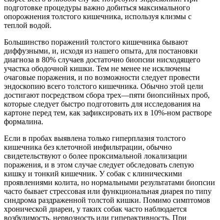
подготовке процедуры важно добиться максимального
опорожнения толстого кишечника, используя клизмы с
теплой водой.
Большинство поражений толстого кишечника бывают
диффузными, и, исходя из нашего опыта, для постановки
диагноза в 80% случаев достаточно биопсии нисходящего
участка ободочной кишки. Тем не менее не исключены
очаговые поражения, и по возможности следует провести
эндоскопию всего толстого кишечника. Обычно этой цели
достигают посредством сбора трех—пяти биопсийных проб,
которые следует быстро подготовить для исследования на
картоне перед тем, как зафиксировать их в 10%-ном растворе
формалина.
Если в пробах выявлена только гиперплазия толстого
кишечника без клеточной инфильтрации, обычно
свидетельствуют о более проксимальной локализации
поражения, и в этом случае следует обследовать слепую
кишку и тонкий кишечник. У собак с клиническими
проявлениями колита, но нормальными результатами биопсии
часто бывает стрессовая или функциональная диарея по типу
синдрома раздраженной толстой кишки. Помимо симптомов
хронической диареи, у таких собак часто наблюдается
возбудимость, нервозность или гипе­рактивность. При