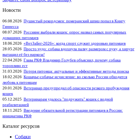
Новости
06.08.2026
Пушистый рекордсмен: померанский шпиц попал в Книгу
Гиннесса
08.07.2026
Россияне выбрали кошек: опрос назвал самых популярных
домашних питомцев
18.06.2026
«ВетЗаБег‑2026»: когда спорт служит здоровью питомцев
28.05.2026
Просто чудо: собака вдохнула палку размером с руку, а хирург
вытащил её без наркоза!
22.04.2026
Глава РКФ Владимир Голубев объяснил, почему собака
торопливо ест
31.03.2026
Потеря питомца: актуальные и эффективные методы поиска
18.02.2026
Кошачье-собачье исчисление: во сколько России обходится
любовь к питомцам
20.01.2026
Ветеринар предупредил об опасности резкого пробуждения
кошек
05.12.2025
Ветеринарам удалось "подружить" кошек с водной
реабилитацией
18.11.2025
Введение обязательной регистрации питомцев в России:
инициатива РКФ
Каталог ресурсов
Собаки