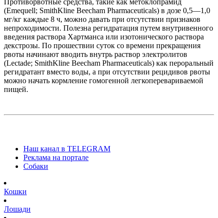
Противорвотные средства, такие как метоклопрамид
(Emequell; SmithKline Beecham Pharma­ceuticals) в дозе 0,5—1,0
мг/кг каждые 8 ч, можно давать при отсутствии признаков
непроходимости. Полезна регидратация путем внутривенного
введения раствора Хартманса или изотонического раствора
декстрозы. По прошествии суток со времени прекращения
рвоты начинают вводить внутрь раствор электролитов
(Lectade; SmithKline Beecham Pharmaceuticals) как пероральный
регидратант вместо воды, а при отсутствии рецидивов рвоты
можно начать кормление гомогенной легкоперевариваемой
пищей.
Наш канал в TELEGRAM
Реклама на портале
Собаки
Кошки
Лошади