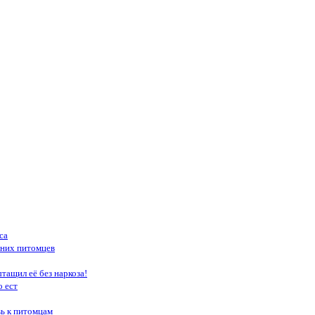
са
шних питомцев
тащил её без наркоза!
о ест
вь к питомцам