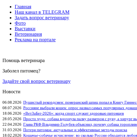
Главная
Наш канал в TELEGRAM
Задать вопрос ветеринару
Фото
Выставки
Ветеринария
Реклама на портале
Помощь ветеринара
Заболел питомец?
Задайте свой вопрос ветеринару
Новости
06.08.2026
Пушистый рекордсмен: померанский шпиц попал в Книгу Гиннес
08.07.2026
Россияне выбрали кошек: опрос назвал самых популярных дома
18.06.2026
«ВетЗаБег‑2026»: когда спорт служит здоровью питомцев
28.05.2026
Просто чудо: собака вдохнула палку размером с руку, а хирург вы
22.04.2026
Глава РКФ Владимир Голубев объяснил, почему собака тороплив
31.03.2026
Потеря питомца: актуальные и эффективные методы поиска
18.02.2026
Кошачье-собачье исчисление: во сколько России обходится любо