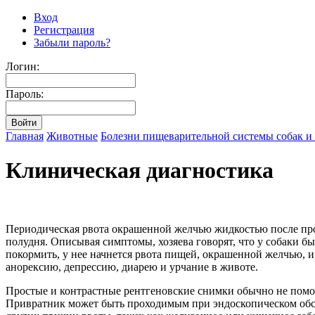
Вход
Регистрация
Забыли пароль?
Логин:
Пароль:
Главная
Животные
Болезни пищеварительной системы собак и
Клиническая диагностика
Периодическая рвота окрашенной желчью жидкостью после прод
полудня. Описывая симптомы, хозяева говорят, что у собаки бы
покормить, у нее начнется рвота пищей, окрашенной желчью, и
анорексию, депрессию, диарею и урчание в животе.
Простые и контрастные рентгеновские снимки обычно не помог
Привратник может быть проходимым при эндоскопическом обсле