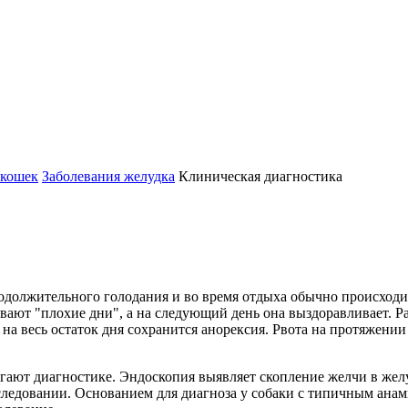
 кошек
Заболевания желудка
Клиническая диагностика
олжительного голодания и во время отдыха обычно происходит р
вают "плохие дни", а на следующий день она выздоравливает. Ра
 на весь остаток дня сохранится анорексия. Рвота на протяжени
ают диагностике. Эндоскопия выявляет скопление желчи в желу
довании. Основанием для диагноза у собаки с типичным анамнез