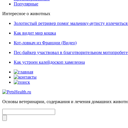
Популярные
Интересное о животных
Золотистый ретривер помог мальчику-аутисту излечиться 
Как видит мир кошка
Кот-ловкач из Франции (Видео)
Пес-байкер участвовал в благотворительном мотопробеге
Как устроен калейдоскоп хамелеона
Основы ветеринарии, содержания и лечения домашних живот