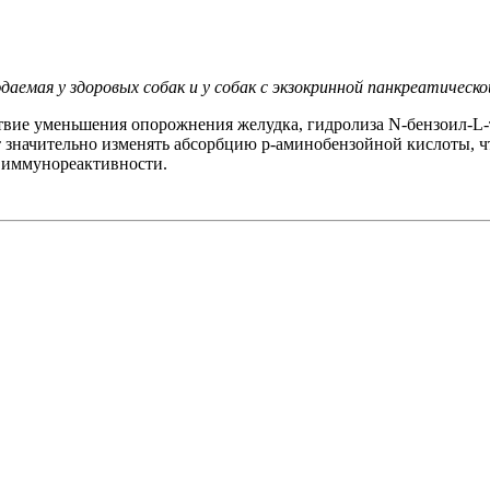
даемая у здоровых собак и у собак с экзокринной панкреатичес
ствие уменьшения опорожнения желудка, гидролиза N-бензоил-L
 значительно изменять абсорбцию р-аминобензойной кислоты, ч
 иммунореактивности.