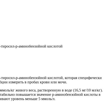
L-тиросил-р-аминобензойной кислотой
-тиросил-р-аминобензойной кислотой, которая специфически
ции измерить в пробах крови или мочи.
моль/кг живого веса, растворенную в воде (16,5 мг/10 мл/кг).
стабильно повышается значение р-аминобензойной кислоты в
живают уровень меньше 5 ммоль/л.