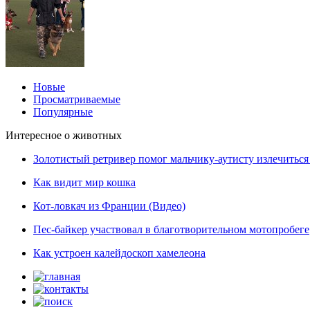
Новые
Просматриваемые
Популярные
Интересное о животных
Золотистый ретривер помог мальчику-аутисту излечиться 
Как видит мир кошка
Кот-ловкач из Франции (Видео)
Пес-байкер участвовал в благотворительном мотопробеге
Как устроен калейдоскоп хамелеона