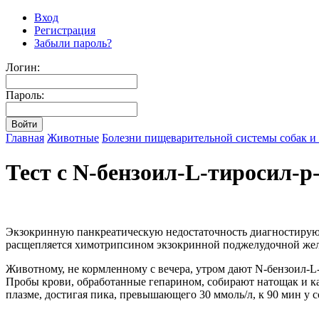
Вход
Регистрация
Забыли пароль?
Логин:
Пароль:
Главная
Животные
Болезни пищеварительной системы собак и
Тест с N-бензоил-L-тиросил-
Экзокринную панкреатическую недостаточность диагностируют
расщепляется химотрипсином экзокринной поджелудочной жел
Животному, не кормленному с вечера, утром дают N-бензоил-L-т
Пробы крови, обработанные гепарином, собирают натощак и ка
плазме, достигая пика, превышающего 30 ммоль/л, к 90 мин у