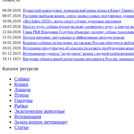
06.08.2026
Пушистый рекордсмен: померанский шпиц попал в Книгу Гиннес
08.07.2026
Россияне выбрали кошек: опрос назвал самых популярных дома
18.06.2026
«ВетЗаБег‑2026»: когда спорт служит здоровью питомцев
28.05.2026
Просто чудо: собака вдохнула палку размером с руку, а хирург вы
22.04.2026
Глава РКФ Владимир Голубев объяснил, почему собака тороплив
31.03.2026
Потеря питомца: актуальные и эффективные методы поиска
18.02.2026
Кошачье-собачье исчисление: во сколько России обходится любо
20.01.2026
Ветеринар предупредил об опасности резкого пробуждения коше
05.12.2025
Ветеринарам удалось "подружить" кошек с водной реабилитацие
18.11.2025
Введение обязательной регистрации питомцев в России: инициа
Каталог ресурсов
Собаки
Кошки
Лошади
Птицы
Грызуны
Рыбки
Экзотические животные
Ветеринария
Задать вопрос ветеринару
Статьи