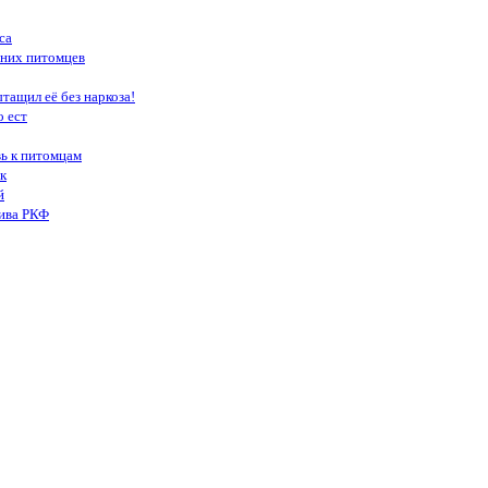
са
шних питомцев
тащил её без наркоза!
о ест
вь к питомцам
к
й
тива РКФ