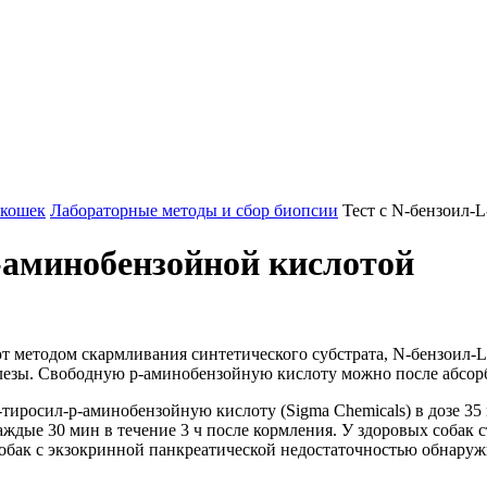
 кошек
Лабораторные методы и сбор биопсии
Тест с N-бензоил-
р-аминобензойной кислотой
 методом скармливания синтетического субстрата, N-бензоил-L
езы. Свободную р-аминобензойную кислоту можно после абсорб
иросил-р-аминобензойную кислоту (Sigma Chemicals) в дозе 35 м
ждые 30 мин в течение 3 ч после кормления. У здоровых собак 
 собак с экзокринной панкреатической недостаточностью обнару