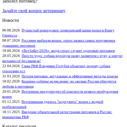
Заболел питомец?
Задайте свой вопрос ветеринару
Новости
06.08.2026
Пушистый рекордсмен: померанский шпиц попал в Книгу
Гиннесса
08.07.2026
Россияне выбрали кошек: опрос назвал самых популярных
домашних питомцев
18.06.2026
«ВетЗаБег‑2026»: когда спорт служит здоровью питомцев
28.05.2026
Просто чудо: собака вдохнула палку размером с руку, а хирург
вытащил её без наркоза!
22.04.2026
Глава РКФ Владимир Голубев объяснил, почему собака
торопливо ест
31.03.2026
Потеря питомца: актуальные и эффективные методы поиска
18.02.2026
Кошачье-собачье исчисление: во сколько России обходится
любовь к питомцам
20.01.2026
Ветеринар предупредил об опасности резкого пробуждения
кошек
05.12.2025
Ветеринарам удалось "подружить" кошек с водной
реабилитацией
18.11.2025
Введение обязательной регистрации питомцев в России:
инициатива РКФ
Каталог ресурсов