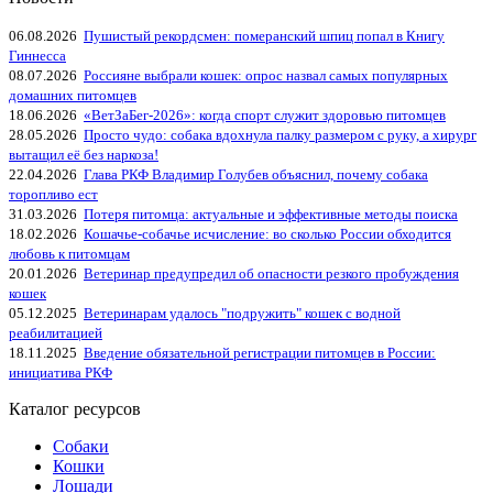
06.08.2026
Пушистый рекордсмен: померанский шпиц попал в Книгу
Гиннесса
08.07.2026
Россияне выбрали кошек: опрос назвал самых популярных
домашних питомцев
18.06.2026
«ВетЗаБег‑2026»: когда спорт служит здоровью питомцев
28.05.2026
Просто чудо: собака вдохнула палку размером с руку, а хирург
вытащил её без наркоза!
22.04.2026
Глава РКФ Владимир Голубев объяснил, почему собака
торопливо ест
31.03.2026
Потеря питомца: актуальные и эффективные методы поиска
18.02.2026
Кошачье-собачье исчисление: во сколько России обходится
любовь к питомцам
20.01.2026
Ветеринар предупредил об опасности резкого пробуждения
кошек
05.12.2025
Ветеринарам удалось "подружить" кошек с водной
реабилитацией
18.11.2025
Введение обязательной регистрации питомцев в России:
инициатива РКФ
Каталог ресурсов
Собаки
Кошки
Лошади