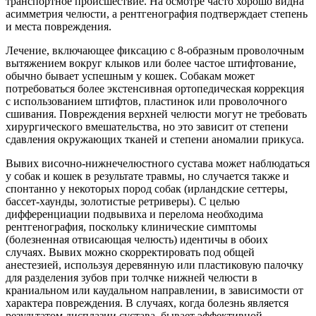
транспортное происшествие. На осмотре часто хорошо видна
асимметрия челюсти, а рентгенография подтверждает степень
и места повреждения.
Лечение, включающее фиксацию с 8-образным проволочным
вытяжением вокруг клыков или более частое штифтование,
обычно бывает успешным у кошек. Собакам может
потребоваться более экстенсивная ортопедическая коррекция
с использованием штифтов, пластинок или проволочного
сшивания. Повреждения верхней челюсти могут не требовать
хирургического вмешательства, но это зависит от степени
сдавления окружающих тканей и степени аномалии прикуса.
Вывих височно-нижнечелюстного сустава может наблюдаться
у собак и кошек в результате травмы, но случается также и
спонтанно у некоторых пород собак (ирландские сеттеры,
бассет-хаунды, золотистые ретриверы). С целью
дифференциации подвывиха и перелома необходима
рентгенография, поскольку клинические симптомы
(болезненная отвисающая челюсть) идентичы в обоих
случаях. Вывих можно скорректировать под общей
анестезией, используя деревянную или пластиковую палочку
для разделения зубов при толчке нижней челюсти в
краниальном или каудальном направлении, в зависимости от
характера повреждения. В случаях, когда болезнь является
результатом дисплазии сустава, бывает эффективной