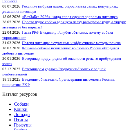
Гиннесса
08.07.2026
Россияне выбрали кошек: опрос назвал самых популярных
домашних питомцев
18.06.2026
«ВетЗаБег‑2026»: когда спорт служит здоровью питомцев
28.05.2026
Просто чудо: собака вдохнула палку размером с руку, а хирург
вытащил её без наркоза!
22.04.2026
Глава РКФ Владимир Голубев объяснил, почему собака
торопливо ест
31.03.2026
Потеря питомца: актуальные и эффективные методы поиска
18.02.2026
Кошачье-собачье исчисление: во сколько России обходится
любовь к питомцам
20.01.2026
Ветеринар предупредил об опасности резкого пробуждения
кошек
05.12.2025
Ветеринарам удалось "подружить" кошек с водной
реабилитацией
18.11.2025
Введение обязательной регистрации питомцев в России:
инициатива РКФ
Каталог ресурсов
Собаки
Кошки
Лошади
Птицы
Грызуны