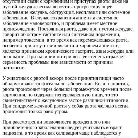
отсутствии связи с кормлением и приступах рвоты даже на
пустой желудок весьма вероятны прогрессирующее
заболевание желудка, обструкция, неоплазия или системное
заболевание. В случае сохранения аппетита системное
заболевание маловероятно, и проблема имеет местное
происхождение. Постоянная рвота, даже при пустом желудке,
говорит об остром гастрите или системном поражении,
например токсемии, в то время как перемежающаяся рвота,
особенно при отсутствии вялости и хорошем аппетите,
является признаком хронического гастрита, язвы желудка или
неоплазии. При наличии потери веса ее степень отражает
серьезность проблемы вне зависимости от причины
патологии.
У животных с рвотой вскоре после принятия пищи часто
обнаруживают эзофагеальное заболевание. Если, напротив,
рвота происходит через большой промежуток времени после
кормления, но содержит непереваренную пищу, то это
свидетельствует о желудочном застое различной этиологии.
При синдроме желчной рвоты у собак рвота желчью всегда
происходит только рано утром.
При рассмотрении возможности врожденного или
приобретенного заболевания следует учитывать возраст
пациента, в то время как саливация чаще наблюдается у