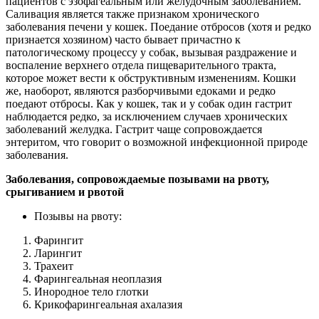
пациентов с эзофагеальным или желудочным заболеванием.
Саливация является также признаком хронического
заболевания печени у кошек. Поедание отбросов (хотя и редко
признается хозяином) часто бывает причастно к
патологическому процессу у собак, вызывая раздражение и
воспаление верхнего отдела пищеварительного тракта,
которое может вести к обструктивным изменениям. Кошки
же, наоборот, являются разборчивыми едоками и редко
поедают отбросы. Как у кошек, так и у собак один гастрит
наблюдается редко, за исключением случаев хронических
заболеваний желудка. Гастрит чаще сопровождается
энтеритом, что говорит о возможной инфекционной природе
заболевания.
Заболевания, сопровождаемые позывами на рвоту,
срыгиванием и рвотой
Позывы на рвоту:
Фарингит
Ларингит
Трахеит
Фарингеальная неоплазия
Инородное тело глотки
Крикофарингеальная ахалазия