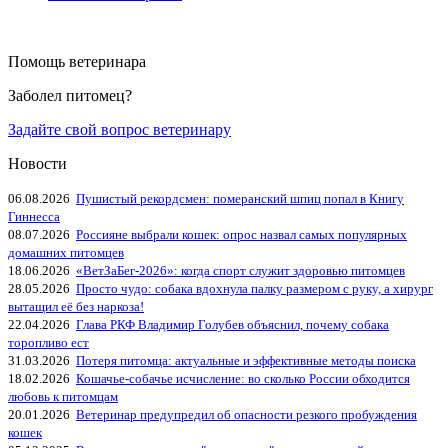
Помощь ветеринара
Заболел питомец?
Задайте свой вопрос ветеринару
Новости
06.08.2026
Пушистый рекордсмен: померанский шпиц попал в Книгу
Гиннесса
08.07.2026
Россияне выбрали кошек: опрос назвал самых популярных
домашних питомцев
18.06.2026
«ВетЗаБег‑2026»: когда спорт служит здоровью питомцев
28.05.2026
Просто чудо: собака вдохнула палку размером с руку, а хирург
вытащил её без наркоза!
22.04.2026
Глава РКФ Владимир Голубев объяснил, почему собака
торопливо ест
31.03.2026
Потеря питомца: актуальные и эффективные методы поиска
18.02.2026
Кошачье-собачье исчисление: во сколько России обходится
любовь к питомцам
20.01.2026
Ветеринар предупредил об опасности резкого пробуждения
кошек