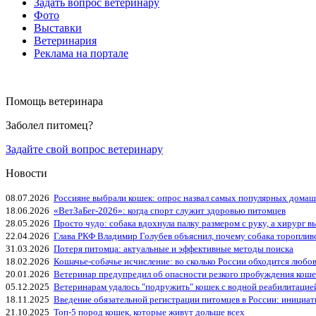
Задать вопрос ветеринару
Фото
Выставки
Ветеринария
Реклама на портале
Помощь ветеринара
Заболел питомец?
Задайте свой вопрос ветеринару
Новости
08.07.2026
Россияне выбрали кошек: опрос назвал самых популярных дома
18.06.2026
«ВетЗаБег‑2026»: когда спорт служит здоровью питомцев
28.05.2026
Просто чудо: собака вдохнула палку размером с руку, а хирург вы
22.04.2026
Глава РКФ Владимир Голубев объяснил, почему собака тороплив
31.03.2026
Потеря питомца: актуальные и эффективные методы поиска
18.02.2026
Кошачье-собачье исчисление: во сколько России обходится любо
20.01.2026
Ветеринар предупредил об опасности резкого пробуждения коше
05.12.2025
Ветеринарам удалось "подружить" кошек с водной реабилитацие
18.11.2025
Введение обязательной регистрации питомцев в России: инициа
21.10.2025
Топ-5 пород кошек, которые живут дольше всех