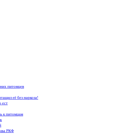
шних питомцев
тащил её без наркоза!
о ест
вь к питомцам
к
й
тива РКФ