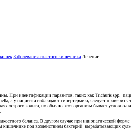
 кошек
Заболевания толстого кишечника
Лечение
. При идентификации паразитов, таких как Trichuris spp., пац
monella, a y пациента наблюдают гипертермию, следует проверить
учаях острого колита, но обычно этот организм бывает условно-
.
костного баланса. В другом случае при идиопатической форме дл
стом кишечнике под воздействием бактерий, вырабатывающих сул