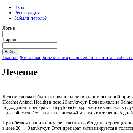
Вход
Регистрация
Забыли пароль?
Логин:
Пароль:
Главная
Животные
Болезни пищеварительной системы собак и
Лечение
Лечение должно быть основано на ликвидации основной причины
Hoechst Animal Health) в дозе 20 мг/кг/сут. Если выявлена Sal
подходящий препарат. Campylobacter spp. часто выделяют в сл
в дозе 40 мг/кг/сут или тилозином 40 мг/кг/сут в течение 5 дней
При обезвоживании в начале лечения необходима коррекция жид
в дозе 20—40 мг/кг/сут. Этот препарат активизируется в тол