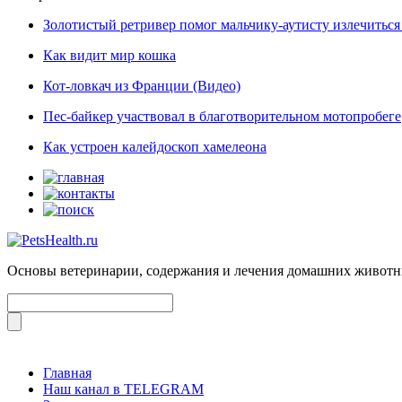
Золотистый ретривер помог мальчику-аутисту излечиться 
Как видит мир кошка
Кот-ловкач из Франции (Видео)
Пес-байкер участвовал в благотворительном мотопробеге
Как устроен калейдоскоп хамелеона
Основы ветеринарии, содержания и лечения домашних живот
Главная
Наш канал в TELEGRAM