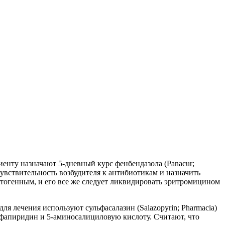
иенту назначают 5-дневный курс фенбендазола (Panacur;
 чувствительность возбудителя к антибиотикам и назначить
патогенным, и его все же следует ликвидировать эритромицином
я лечения используют сульфасалазин (Salazopyrin; Pharmacia)
ьфапиридин и 5-аминосалициловую кислоту. Считают, что