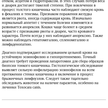
отеком, асцитом и гидротораксом. В этих случаях потеря веса
и диарея достигают тяжелой степени. При вовлечении в
процесс толстого кишечника часто наблюдают свежую кровь
в фекалиях и тенезмы. Признаком поражения желудка
является рвота, иногда содержащая кровь. Изначально
нормальный аппетит с течением болезни изменяется и
развивается анорексия. Кошки чаще болеют в среднем
возрасте с признаками рвоты и диареи, часто кровавого
характера. Почти всегда у них наблюдают анорексию. Также
можно наблюдать гепатомегалию, спленомегалию и
лимфаденопатию.
Диагноз подтверждают исследованием цельной крови на
устойчивую эозинофилию и гипопротеинемию. Точный
диагноз требует проведения лапаротомии для сбора образцов
биопсии тонкого кишечника. Гистологическое обследование
выявляет сильную инфильтрацию эозинофилов на всем
протяжении стенки кишечника и включение в процесс
брыжеечных лимфоузлов. Следует также тщательно
обследовать животное на наличие паразитов, особенно на
личинки Toxocara canis.