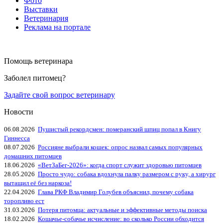
Фото
Выставки
Ветеринария
Реклама на портале
Помощь ветеринара
Заболел питомец?
Задайте свой вопрос ветеринару
Новости
06.08.2026
Пушистый рекордсмен: померанский шпиц попал в Книгу
Гиннесса
08.07.2026
Россияне выбрали кошек: опрос назвал самых популярных
домашних питомцев
18.06.2026
«ВетЗаБег‑2026»: когда спорт служит здоровью питомцев
28.05.2026
Просто чудо: собака вдохнула палку размером с руку, а хирург
вытащил её без наркоза!
22.04.2026
Глава РКФ Владимир Голубев объяснил, почему собака
торопливо ест
31.03.2026
Потеря питомца: актуальные и эффективные методы поиска
18.02.2026
Кошачье-собачье исчисление: во сколько России обходится