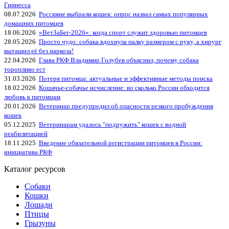
Гиннесса
08.07.2026
Россияне выбрали кошек: опрос назвал самых популярных
домашних питомцев
18.06.2026
«ВетЗаБег‑2026»: когда спорт служит здоровью питомцев
28.05.2026
Просто чудо: собака вдохнула палку размером с руку, а хирург
вытащил её без наркоза!
22.04.2026
Глава РКФ Владимир Голубев объяснил, почему собака
торопливо ест
31.03.2026
Потеря питомца: актуальные и эффективные методы поиска
18.02.2026
Кошачье-собачье исчисление: во сколько России обходится
любовь к питомцам
20.01.2026
Ветеринар предупредил об опасности резкого пробуждения
кошек
05.12.2025
Ветеринарам удалось "подружить" кошек с водной
реабилитацией
18.11.2025
Введение обязательной регистрации питомцев в России:
инициатива РКФ
Каталог ресурсов
Собаки
Кошки
Лошади
Птицы
Грызуны