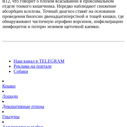
В12, что говорит о плохом всасывании в проксимальном
отделе тонкого кишечника. Нередко наблюдают снижение
абсорбции ксилозы. Точный диагноз ставят на основании
проведения биопсии двенадцатиперстной и тощей кишки, где
обнаруживают частичную атрофию ворсинок, инфильтрацию
лимфоцитов и потерю энзимов щеточной каемки.
Наш канал в TELEGRAM
Реклама на портале
Собаки
Кошки
Лошади
Декоративные птицы
Грызуны
Аквариумные рыбки