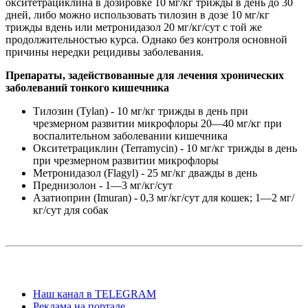
окситетрациклина в дозировке 10 мг/кг трижды в день до 30
дней, либо можно использовать тилозин в дозе 10 мг/кг
трижды вдень или метронидазол 20 мг/кг/сут с той же
продолжительностью курса. Однако без контроля основной
причины нередки рецидивы заболевания.
Препараты, задействованные для лечения хронических
заболеваний тонкого кишечника
Тилозин (Tylan) - 10 мг/кг трижды в день при
чрезмерном развитии микрофлоры 20—40 мг/кг при
воспалительном заболевании кишечника
Окситетрациклин (Terramycin) - 10 мг/кг трижды в день
при чрезмерном развитии микрофлоры
Метронидазол (Flagyl) - 25 мг/кг дважды в день
Преднизолон - 1—3 мг/кг/сут
Азатиоприн (Imuran) - 0,3 мг/кг/сут для кошек; 1—2 мг/
кг/сут для собак
Наш канал в TELEGRAM
Реклама на портале