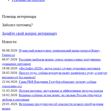
Помощь ветеринара
Заболел питомец?
Задайте свой вопрос ветеринару
Новости
06.08.2026
Пушистый рекордсмен: померанский шпиц попал в Книгу
Гиннесса
08.07.2026
Россияне выбрали кошек: опрос назвал самых популярных
домашних питомцев
18.06.2026
«ВетЗаБег‑2026»: когда спорт служит здоровью питомцев
28.05.2026
Просто чудо: собака вдохнула палку размером с руку, а хирург
вытащил её без наркоза!
22.04.2026
Глава РКФ Владимир Голубев объяснил, почему собака
торопливо ест
31.03.2026
Потеря питомца: актуальные и эффективные методы поиска
18.02.2026
Кошачье-собачье исчисление: во сколько России обходится
любовь к питомцам
20.01.2026
Ветеринар предупредил об опасности резкого пробуждения
кошек