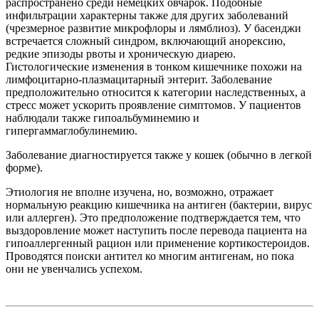
распространено среди немецких овчарок. Подобные
инфильтрации характерны также для других заболеваний
(чрезмерное развитие микрофлоры и лямблиоз). У басенджи
встречается сложный синдром, включающий анорексию,
редкие эпизоды рвоты и хроническую диарею.
Гистологические изменения в тонком кишечнике похожи на
лимфоцитарно-плазмацитарный энтерит. Заболевание
предположительно относится к категории наследственных, а
стресс может ускорить проявление симптомов. У пациентов
наблюдали также гипоальбуминемию и
гипергаммаглобулинемию.
Заболевание диагностируется также у кошек (обычно в легкой
форме).
Этиология не вполне изучена, но, возможно, отражает
нормальную реакцию кишечника на антиген (бактерии, вирус
или аллерген). Это предположение подтверждается тем, что
выздоровление может наступить после перевода пациента на
гипоаллергенный рацион или применение кортикостероидов.
Проводятся поиски антител ко многим антигенам, но пока
они не увенчались успехом.