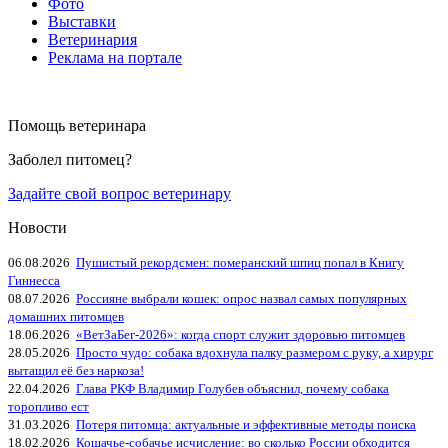
Фото
Выставки
Ветеринария
Реклама на портале
Помощь ветеринара
Заболел питомец?
Задайте свой вопрос ветеринару
Новости
06.08.2026
Пушистый рекордсмен: померанский шпиц попал в Книгу
Гиннесса
08.07.2026
Россияне выбрали кошек: опрос назвал самых популярных
домашних питомцев
18.06.2026
«ВетЗаБег‑2026»: когда спорт служит здоровью питомцев
28.05.2026
Просто чудо: собака вдохнула палку размером с руку, а хирург
вытащил её без наркоза!
22.04.2026
Глава РКФ Владимир Голубев объяснил, почему собака
торопливо ест
31.03.2026
Потеря питомца: актуальные и эффективные методы поиска
18.02.2026
Кошачье-собачье исчисление: во сколько России обходится