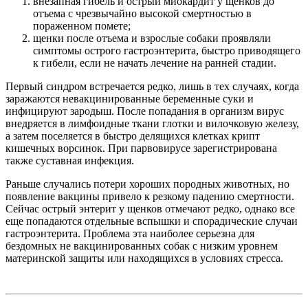
внезапная гибель и острый миокардит у щенков до
отъема с чрезвычайно высокой смертностью в
пораженном помете;
щенки после отъема и взрослые собаки проявляли
симптомы острого гастроэнтерита, быстро приводящего
к гибели, если не начать лечение на ранней стадии.
Первый синдром встречается редко, лишь в тех случаях, когда
заражаются невакцинированные беременные суки и
инфицируют зародыш. После попадания в организм вирус
внедряется в лимфоидные ткани глотки и вилочковую железу,
а затем поселяется в быстро делящихся клетках крипт
кишечных ворсинок. При парвовирусе зарегистрирована
также суставная инфекция.
Раньше случались потери хороших породных животных, но
появление вакцины привело к резкому падению смертности.
Сейчас острый энтерит у щенков отмечают редко, однако все
еще попадаются отдельные вспышки и спорадические случаи
гастроэнтерита. Проблема эта наиболее серьезна для
бездомных не вакцинированных собак с низким уровнем
материнской защиты или находящихся в условиях стресса.