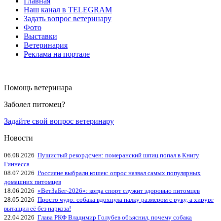
Главная
Наш канал в TELEGRAM
Задать вопрос ветеринару
Фото
Выставки
Ветеринария
Реклама на портале
Помощь ветеринара
Заболел питомец?
Задайте свой вопрос ветеринару
Новости
06.08.2026
Пушистый рекордсмен: померанский шпиц попал в Книгу
Гиннесса
08.07.2026
Россияне выбрали кошек: опрос назвал самых популярных
домашних питомцев
18.06.2026
«ВетЗаБег‑2026»: когда спорт служит здоровью питомцев
28.05.2026
Просто чудо: собака вдохнула палку размером с руку, а хирург
вытащил её без наркоза!
22.04.2026
Глава РКФ Владимир Голубев объяснил, почему собака