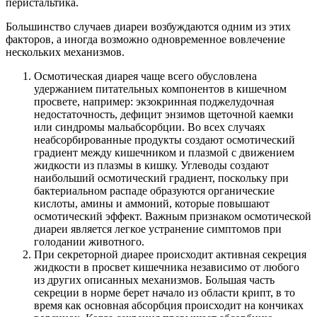
перистальтика.
Большинство случаев диареи возбуждаются одним из этих
факторов, а иногда возможно одновременное вовлечение
нескольких механизмов.
Осмотическая диарея чаще всего обусловлена
удержанием питательных компонентов в кишечном
просвете, например: экзокринная поджелудочная
недостаточность, дефицит энзимов щеточной каемки
или синдромы мальабсорбции. Во всех случаях
неабсорбированные продукты создают осмотический
градиент между кишечником и плазмой с движением
жидкости из плазмы в кишку. Углеводы создают
наибольший осмотический градиент, поскольку при
бактериальном распаде образуются органические
кислоты, амины и аммоний, которые повышают
осмотический эффект. Важным признаком осмотической
диареи является легкое устранение симптомов при
голодании животного.
При секреторной диарее происходит активная секреция
жидкости в просвет кишечника независимо от любого
из других описанных механизмов. Большая часть
секреции в норме берет начало из области крипт, в то
время как основная абсорбция происходит на кончиках