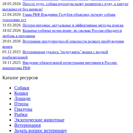
28.05.2026
Просто чудо: собака вдохнула палку размером с руку, а хирург
вытащил её без наркоза!
22.04.2026
Глава РКФ Владимир Голубев объяснил, почему собака
торопливо ест
31.03.2026
Потеря питомца: актуальные и эффективные методы поиска
18.02.2026
Кошачье-собачье исчисление: во сколько России обходится
любовь к питомцам
20.01.2026
Ветеринар предупредил об опасности резкого пробуждения
кошек
05.12.2025
Ветеринарам удалось "подружить" кошек с водной
реабилитацией
18.11.2025
Введение обязательной регистрации питомцев в России:
инициатива РКФ
Каталог ресурсов
Собаки
Кошки
Лошади
Птицы
Грызуны
Рыбки
Экзотические животные
Ветеринария
Задать вопрос ветеринару