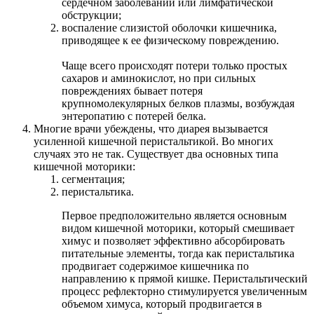
сердечном заболевании или лимфатической
обструкции;
воспаление слизистой оболочки кишечника,
приводящее к ее физическому повреждению.
Чаще всего происходят потери только простых
cахаров и аминокислот, но при сильных
повреждениях бывает потеря
крупномолекулярных белков плазмы, возбуждая
энтеропатию с потерей белка.
Многие врачи убеждены, что диарея вызывается
усиленной кишечной перистальтикой. Во многих
случаях это не так. Существует два основных типа
кишечной моторики:
сегментация;
перистальтика.
Первое предположительно является основным
видом кишечной моторики, который смешивает
химус и позволяет эффективно абсорбировать
питательные элементы, тогда как перистальтика
продвигает содержимое кишечника по
направлению к прямой кишке. Перистальтический
процесс рефлекторно стимулируется увеличенным
объемом химуса, который продвигается в