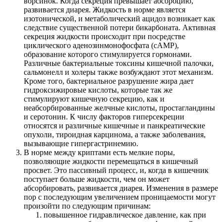
ворсинок. Когда секреция превышает абсорбцию,
развивается диарея. Жидкость в норме является
изотонической, и метаболический ацидоз возникает как
следствие существенной потери бикарбоната. Активная
секреция жидкости происходит при посредстве
циклического аденозинмонофосфата (сАМР),
образование которого стимулируется гормонами.
Различные бактериальные токсины кишечной палочки,
сальмонелл и холеры также возбуждают этот механизм.
Кроме того, бактериальное разрушение жира дает
гидроксижировые кислоты, которые так же
стимулируют кишечную секрецию, как и
неабсорбированные желчные кислоты, простагландины
и серотонин. К числу факторов гиперсекреции
относятся и различные кишечные и панкреатические
опухоли, тироидная карцинома, а также заболевания,
вызывающие гипергастринемию.
В норме между криптами есть мелкие поры,
позволяющие жидкости перемещаться в кишечный
просвет. Это пассивный процесс, и, когда в кишечник
поступает больше жидкости, чем он может
абсорбировать, развивается диарея. Изменения в размере
пор с последующим увеличением проницаемости могут
произойти по следующим причинам:
повышенное гидравлическое давление, как при