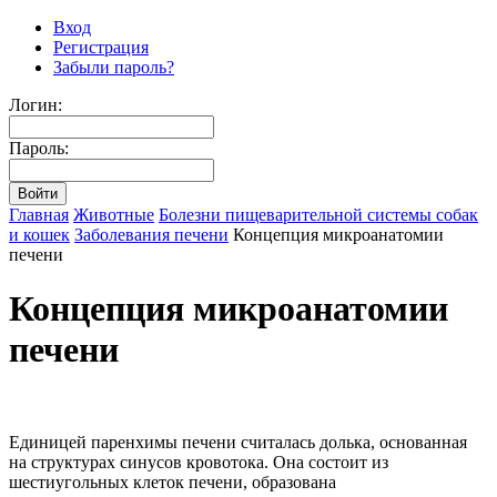
Вход
Регистрация
Забыли пароль?
Логин:
Пароль:
Главная
Животные
Болезни пищеварительной системы собак
и кошек
Заболевания печени
Концепция микроанатомии
печени
Концепция микроанатомии
печени
Единицей паренхимы печени считалась долька, основанная
на структурах синусов кровотока. Она состоит из
шестиугольных клеток печени, образована