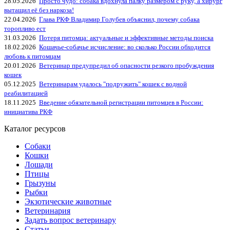
28.05.2026
Просто чудо: собака вдохнула палку размером с руку, а хирург
вытащил её без наркоза!
22.04.2026
Глава РКФ Владимир Голубев объяснил, почему собака
торопливо ест
31.03.2026
Потеря питомца: актуальные и эффективные методы поиска
18.02.2026
Кошачье-собачье исчисление: во сколько России обходится
любовь к питомцам
20.01.2026
Ветеринар предупредил об опасности резкого пробуждения
кошек
05.12.2025
Ветеринарам удалось "подружить" кошек с водной
реабилитацией
18.11.2025
Введение обязательной регистрации питомцев в России:
инициатива РКФ
Каталог ресурсов
Собаки
Кошки
Лошади
Птицы
Грызуны
Рыбки
Экзотические животные
Ветеринария
Задать вопрос ветеринару
Статьи