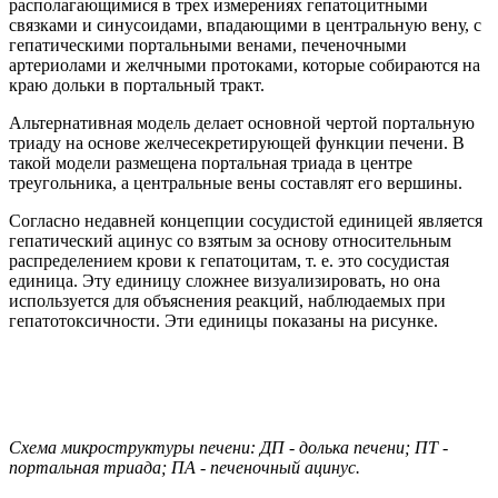
располагающимися в трех измерениях гепатоцитными
связками и синусоидами, впадающими в центральную вену, с
гепатическими портальными венами, печеночными
артериолами и желчными протоками, которые собираются на
краю дольки в портальный тракт.
Альтернативная модель делает основной чертой портальную
триаду на основе желчесекретирующей функции печени. В
такой модели размещена портальная триада в центре
треугольника, а центральные вены составлят его вершины.
Согласно недавней концепции сосудистой единицей является
гепатический ацинус со взятым за основу относительным
распределением крови к гепатоцитам, т. е. это сосудистая
единица. Эту единицу сложнее визуализировать, но она
используется для объяснения реакций, наблюдаемых при
гепатотоксичности. Эти единицы показаны на рисунке.
Схема микроструктуры печени: ДП - долька печени; ПТ -
портальная триада; ПА - печеночный ацинус.