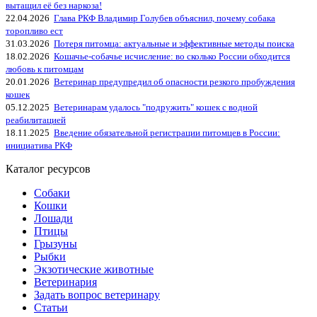
вытащил её без наркоза!
22.04.2026
Глава РКФ Владимир Голубев объяснил, почему собака
торопливо ест
31.03.2026
Потеря питомца: актуальные и эффективные методы поиска
18.02.2026
Кошачье-собачье исчисление: во сколько России обходится
любовь к питомцам
20.01.2026
Ветеринар предупредил об опасности резкого пробуждения
кошек
05.12.2025
Ветеринарам удалось "подружить" кошек с водной
реабилитацией
18.11.2025
Введение обязательной регистрации питомцев в России:
инициатива РКФ
Каталог ресурсов
Собаки
Кошки
Лошади
Птицы
Грызуны
Рыбки
Экзотические животные
Ветеринария
Задать вопрос ветеринару
Статьи