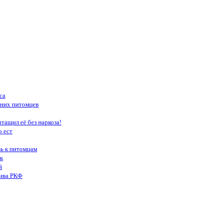
са
шних питомцев
тащил её без наркоза!
о ест
вь к питомцам
к
й
тива РКФ