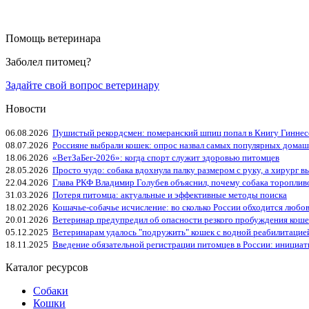
Помощь ветеринара
Заболел питомец?
Задайте свой вопрос ветеринару
Новости
06.08.2026
Пушистый рекордсмен: померанский шпиц попал в Книгу Гиннес
08.07.2026
Россияне выбрали кошек: опрос назвал самых популярных дома
18.06.2026
«ВетЗаБег‑2026»: когда спорт служит здоровью питомцев
28.05.2026
Просто чудо: собака вдохнула палку размером с руку, а хирург вы
22.04.2026
Глава РКФ Владимир Голубев объяснил, почему собака тороплив
31.03.2026
Потеря питомца: актуальные и эффективные методы поиска
18.02.2026
Кошачье-собачье исчисление: во сколько России обходится любо
20.01.2026
Ветеринар предупредил об опасности резкого пробуждения коше
05.12.2025
Ветеринарам удалось "подружить" кошек с водной реабилитацие
18.11.2025
Введение обязательной регистрации питомцев в России: инициа
Каталог ресурсов
Собаки
Кошки