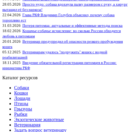
28.05.2026
Просто чудо: собака вдохнула палку размером с руку, а хирург
вытащил её без наркоза!
22.04.2026
Глава РКФ Владимир Голубев объяснил, почему собака
торопливо ест
31.03.2026
Потеря питомца: актуальные и эффективные методы поиска
18.02.2026
Кошачье-собачье исчисление: во сколько России обходится
любовь к питомцам
20.01.2026
Ветеринар предупредил об опасности резкого пробуждения
кошек
05.12.2025
Ветеринарам удалось "подружить" кошек с водной
реабилитацией
18.11.2025
Введение обязательной регистрации питомцев в России:
инициатива РКФ
Каталог ресурсов
Собаки
Кошки
Лошади
Птицы
Грызуны
Рыбки
Экзотические животные
Ветеринария
Задать вопрос ветеринару