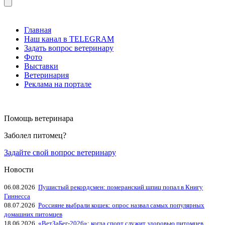
Главная
Наш канал в TELEGRAM
Задать вопрос ветеринару
Фото
Выставки
Ветеринария
Реклама на портале
Помощь ветеринара
Заболел питомец?
Задайте свой вопрос ветеринару
Новости
06.08.2026
Пушистый рекордсмен: померанский шпиц попал в Книгу
Гиннесса
08.07.2026
Россияне выбрали кошек: опрос назвал самых популярных
домашних питомцев
18.06.2026
«ВетЗаБег‑2026»: когда спорт служит здоровью питомцев