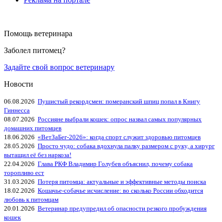
Помощь ветеринара
Заболел питомец?
Задайте свой вопрос ветеринару
Новости
06.08.2026
Пушистый рекордсмен: померанский шпиц попал в Книгу
Гиннесса
08.07.2026
Россияне выбрали кошек: опрос назвал самых популярных
домашних питомцев
18.06.2026
«ВетЗаБег‑2026»: когда спорт служит здоровью питомцев
28.05.2026
Просто чудо: собака вдохнула палку размером с руку, а хирург
вытащил её без наркоза!
22.04.2026
Глава РКФ Владимир Голубев объяснил, почему собака
торопливо ест
31.03.2026
Потеря питомца: актуальные и эффективные методы поиска
18.02.2026
Кошачье-собачье исчисление: во сколько России обходится
любовь к питомцам
20.01.2026
Ветеринар предупредил об опасности резкого пробуждения
кошек