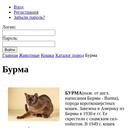
Вход
Регистрация
Забыли пароль?
Логин:
Пароль:
Главная
Животные
Кошки
Каталог пород
Бурма
Бурма
БУРМА
(назв. от англ.
написания Бирмы - Burma),
порода короткошерстных
кошек. Завезена в Америку из
Бирмы в 1930-е гг. Ее
скрестили с сиамским сил-
пойнтом. В 1949 г. кошек