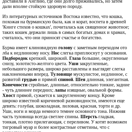
доставили в Англию, где они долго приживались, но затем
дали вполне стойкую здоровую породу.
Из литературных источников Востока известно, что кошка,
похожая на бурманскую была, как и корат, воспета в древней
'Книге стихов о кошках', почиталась как священное животное;
таких кошек держали лишь в самых богатых домах и храмах,
считалось, что они приносят счастье и богатство.
Бурма имеет клиновидную
голову
с заметным переходом ото
лба к недлинному носу.
Нос
слегка приплюснут у основания.
Подбородок
крепкий, широкий.
Глаза
большие, округленные
снизу, золотисто-желтого цвета.
Уши
закругленные,
небольшого размера, широко расставлены и выглядят слегка
наклоненными вперед.
Туловище
мускулистое, недлинное, с
развитой
грудью
и прямой
спиной
.
Шея
длинная, элегантная.
Конечности
стройные, длинные, относительно тонкие, задние
- чуть длиннее передних;
лапы
изящные, овальной формы.
Хвост
прямой, сужается к закругленному концу. Кроме
широко известной коричневой разновидности, имеются еще
девять: голубая, шоколадная, лиловая, красная, торти и др.
Уши, ноги и морда немного темнее основного тона. Нижняя
часть туловища всегда светлее спины.
Шерсть
гладкая,
тонкая, плотно прилегающая, с переливом. У котят возможен
тигровый муар и более контрастные отметины, что с