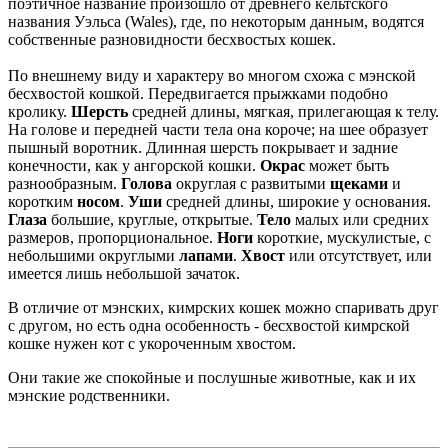
поэтичное название произошло от древнего кельтского
названия Уэльса (Wales), где, по некоторым данным, водятся
собственные разновидности бесхвостых кошек.
По внешнему виду и характеру во многом схожа с мэнской
бесхвостой кошкой. Передвигается прыжками подобно
кролику.
Шерсть
средней длины, мягкая, прилегающая к телу.
На голове и передней части тела она короче; на шее образует
пышный воротник. Длинная шерсть покрывает и задние
конечности, как у ангорской кошки.
Окрас
может быть
разнообразным.
Голова
округлая с развитыми
щеками
и
коротким
носом
.
Уши
средней длины, широкие у основания.
Глаза
большие, круглые, открытые.
Тело
малых или средних
размеров, пропорциональное.
Ноги
короткие, мускулистые, с
небольшими округлыми
лапами
.
Хвост
или отсутствует, или
имеется лишь небольшой зачаток.
В отличие от мэнских, кимрских кошек можно спаривать друг
с другом, но есть одна особенность - бесхвостой кимрской
кошке нужен кот с укороченным хвостом.
Они такие же спокойные и послушные животные, как и их
мэнские родственники.