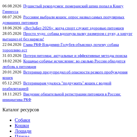
06.08.2026
Пушистый рекордсмен: померанский шпиц попал в Книгу
Гиннесса
08.07.2026
Россияне выбрали кошек: опрос назвал самых популярных
домашних питомцев
18.06.2026
«ВетЗаБег‑2026»: когда спорт служит здоровью питомцев
28.05.2026
Просто чудо: собака вдохнула палку размером с руку, а хирург
вытащил её без наркоза!
22.04.2026
Глава РКФ Владимир Голубев объяснил, почему собака
торопливо ест
31.03.2026
Потеря питомца: актуальные и эффективные методы поиска
18.02.2026
Кошачье-собачье исчисление: во сколько России обходится
любовь к питомцам
20.01.2026
Ветеринар предупредил об опасности резкого пробуждения
кошек
05.12.2025
Ветеринарам удалось "подружить" кошек с водной
реабилитацией
18.11.2025
Введение обязательной регистрации питомцев в России:
инициатива РКФ
Каталог ресурсов
Собаки
Кошки
Лошади
Птицы