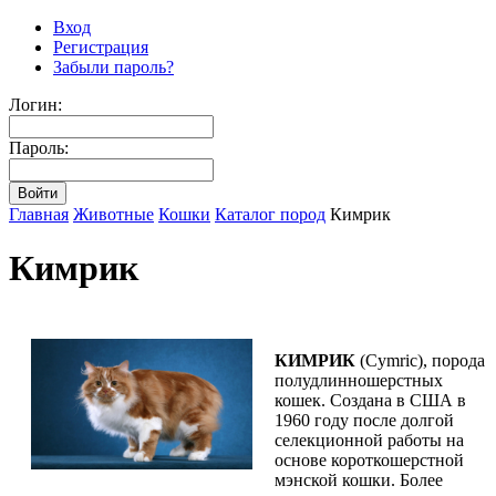
Вход
Регистрация
Забыли пароль?
Логин:
Пароль:
Главная
Животные
Кошки
Каталог пород
Кимрик
Кимрик
КИМРИК
(Cymric), порода
полудлинношерстных
кошек. Создана в США в
1960 году после долгой
селекционной работы на
основе короткошерстной
мэнской кошки. Более