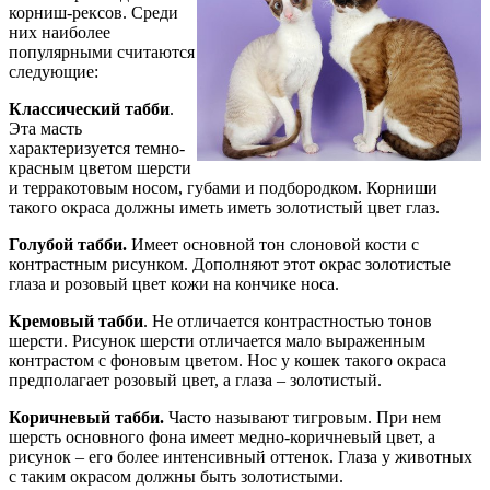
корниш-рексов. Среди
них наиболее
популярными считаются
следующие:
Классический табби
.
Эта масть
характеризуется темно-
красным цветом шерсти
и терракотовым носом, губами и подбородком. Корниши
такого окраса должны иметь иметь золотистый цвет глаз.
Голубой табби.
Имеет основной тон слоновой кости с
контрастным рисунком. Дополняют этот окрас золотистые
глаза и розовый цвет кожи на кончике носа.
Кремовый табби
. Не отличается контрастностью тонов
шерсти. Рисунок шерсти отличается мало выраженным
контрастом с фоновым цветом. Нос у кошек такого окраса
предполагает розовый цвет, а глаза – золотистый.
Коричневый табби.
Часто называют тигровым. При нем
шерсть основного фона имеет медно-коричневый цвет, а
рисунок – его более интенсивный оттенок. Глаза у животных
с таким окрасом должны быть золотистыми.