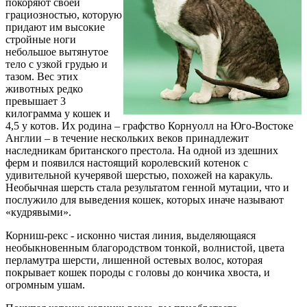
покоряют своей
грациозностью, которую
придают им высокие
стройные ноги
небольшое вытянутое
тело с узкой грудью и
тазом. Вес этих
животных редко
превышает 3
килограмма у кошек и
4,5 у котов. Их родина – графство Корнуолл на Юго-Востоке
Англии – в течение нескольких веков принадлежит
наследникам британского престола. На одной из здешних
ферм и появился настоящий королевский котенок с
удивительной кучерявой шерстью, похожей на каракуль.
Необычная шерсть стала результатом генной мутации, что и
послужило для выведения кошек, которых иначе называют
«кудрявыми».
Корниш-рекс - исконно чистая линия, выделяющаяся
необыкновенным благородством тонкой, волнистой, цвета
перламутра шерсти, лишенной остевых волос, которая
покрывает кошек породы с головы до кончика хвоста, и
огромным ушам.