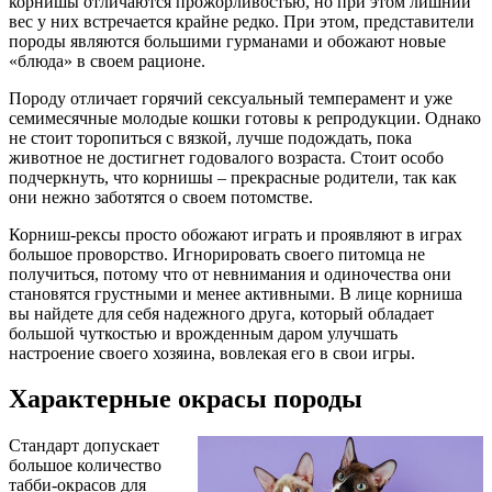
корнишы отличаются прожорливостью, но при этом лишний
вес у них встречается крайне редко. При этом, представители
породы являются большими гурманами и обожают новые
«блюда» в своем рационе.
Породу отличает горячий сексуальный темперамент и уже
семимесячные молодые кошки готовы к репродукции. Однако
не стоит торопиться с вязкой, лучше подождать, пока
животное не достигнет годовалого возраста. Стоит особо
подчеркнуть, что корнишы – прекрасные родители, так как
они нежно заботятся о своем потомстве.
Корниш-рексы просто обожают играть и проявляют в играх
большое проворство. Игнорировать своего питомца не
получиться, потому что от невнимания и одиночества они
становятся грустными и менее активными. В лице корниша
вы найдете для себя надежного друга, который обладает
большой чуткостью и врожденным даром улучшать
настроение своего хозяина, вовлекая его в свои игры.
Характерные окрасы породы
Cтандарт допускает
большое количество
табби-окрасов для