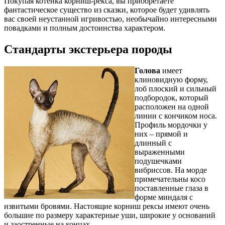
Покупая котенка корниш-рекса, вы приобретаете
фантастическое существо из сказки, которое будет удивлять
вас своей неустанной игривостью, необычайно интересными
повадками и полным достоинства характером.
Стандарты экстерьера породы
Голова
имеет
клиновидную форму,
лоб плоский и сильный
подбородок, который
расположен на одной
линии с кончиком носа.
Профиль мордочки у
них – прямой и
длинный с
выраженными
подушечками
вибриссов. На морде
примечательны косо
поставленные глаза в
форме миндаля с
извитыми бровями. Настоящие корниш рексы имеют очень
большие по размеру характерные уши, широкие у оснований
и заостренные на концах.