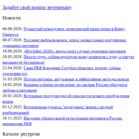
Задайте свой вопрос ветеринару
Новости
06.08.2026
Пушистый рекордсмен: померанский шпиц попал в Книгу
Гиннесса
08.07.2026
Россияне выбрали кошек: опрос назвал самых популярных
домашних питомцев
18.06.2026
«ВетЗаБег‑2026»: когда спорт служит здоровью питомцев
28.05.2026
Просто чудо: собака вдохнула палку размером с руку, а хирург
вытащил её без наркоза!
22.04.2026
Глава РКФ Владимир Голубев объяснил, почему собака
торопливо ест
31.03.2026
Потеря питомца: актуальные и эффективные методы поиска
18.02.2026
Кошачье-собачье исчисление: во сколько России обходится
любовь к питомцам
20.01.2026
Ветеринар предупредил об опасности резкого пробуждения
кошек
05.12.2025
Ветеринарам удалось "подружить" кошек с водной
реабилитацией
18.11.2025
Введение обязательной регистрации питомцев в России:
инициатива РКФ
Каталог ресурсов