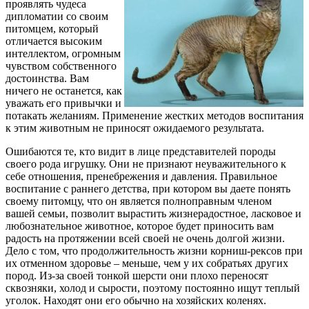
проявлять чудеса
дипломатии со своим
питомцем, который
отличается высоким
интеллектом, огромным
чувством собственного
достоинства. Вам
ничего не останется, как
уважать его привычки и
потакать желаниям. Применение жестких методов воспитания
к этим животным не приносят ожидаемого результата.
Ошибаются те, кто видит в лице представителей породы
своего рода игрушку. Они не признают неуважительного к
себе отношения, пренебрежения и давления. Правильное
воспитание с раннего детства, при котором вы даете понять
своему питомцу, что он является полноправным членом
вашей семьи, позволит вырастить жизнерадостное, ласковое и
любознательное животное, которое будет приносить вам
радость на протяжении всей своей не очень долгой жизни.
Дело с том, что продолжительность жизни корниш-рексов при
их отменном здоровье – меньше, чем у их собратьях других
пород. Из-за своей тонкой шерсти они плохо переносят
сквозняки, холод и сырости, поэтому постоянно ищут теплый
уголок. Находят они его обычно на хозяйских коленях.