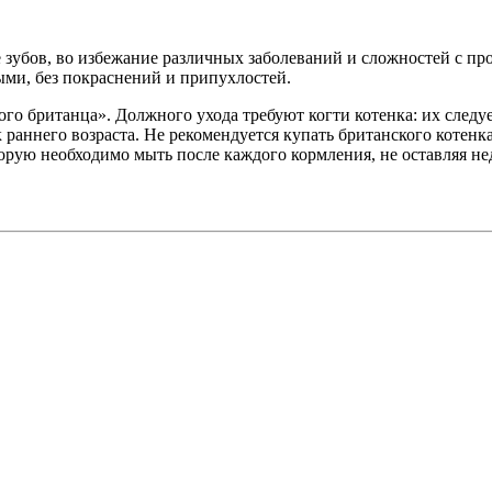
ке зубов, во избежание различных заболеваний и сложностей с 
ыми, без покраснений и припухлостей.
ого британца». Должного ухода требуют когти котенка: их след
раннего возраста. Не рекомендуется купать британского котенка
торую необходимо мыть после каждого кормления, не оставляя не