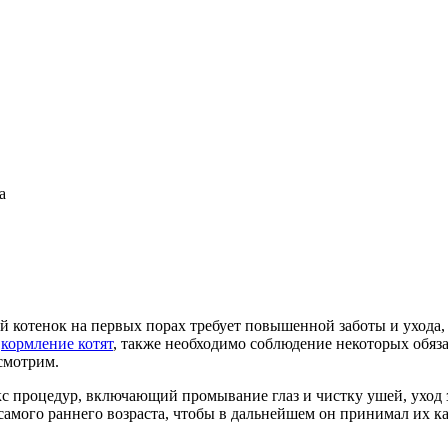
а
й котенок на первых порах требует повышенной заботы и ухода, 
е
кормление котят
, также необходимо соблюдение некоторых обяз
смотрим.
с процедур, включающий промывание глаз и чистку ушей, уход з
самого раннего возраста, чтобы в дальнейшем он принимал их к