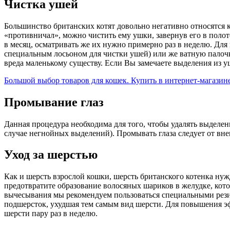
Чистка ушей
Большинство британских котят довольно негативно относятся к
«противничал», можно чистить ему ушки, завернув его в полоте
в месяц, осматривать же их нужно примерно раз в неделю. Дл
специальным лосьоном для чистки ушей) или же ватную палочку
вреда маленькому существу. Если Вы замечаете выделения из у
Большой выбор товаров для кошек. Купить в интернет-магазине
Промывание глаз
Данная процедура необходима для того, чтобы удалять выделени
случае негнойных выделений). Промывать глаза следует от вне
Уход за шерстью
Как и шерсть взрослой кошки, шерсть британского котенка ну
предотвратите образование волосяных шариков в желудке, кот
вычесывания мы рекомендуем пользоваться специальными резин
подшерсток, ухудшая тем самым вид шерсти. Для повышения э
шерсти пару раз в неделю.