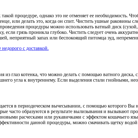
 такой процедуре, однако это не отменяет ее необходимость. Чт
нце, или делать это, когда он спит. Чистить ушные раковины сле
я проведения процедуры можно использовать ватный диск (сухой
, если грязь проникла глубоко. Чистить следует очень аккуратн
шей, неприятный запах или беспокоящий питомца зуд, непременн
 недорого с доставкой.
я из глаз котенка, что можно делать с помощью ватного диска, 
шнего угла к внутреннему. Если выделения стали гнойными, нео
ждается в периодическом вычесывании, с помощью которого Вы н
орые часто образуются в результате вылизывания и вызывают пр
овыми расческами или рукавичками с эффектом кошачьего языка.
ффективности данной процедуры, можно смачивать щетку водой 