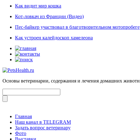
Как видит мир кошка
Кот-ловкач из Франции (Видео)
Пес-байкер участвовал в благотворительном мотопробеге
Как устроен калейдоскоп хамелеона
Основы ветеринарии, содержания и лечения домашних живот
Главная
Наш канал в TELEGRAM
Задать вопрос ветеринару
Фото
Выставки