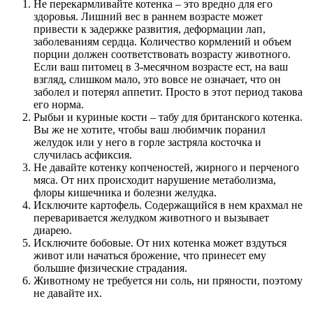
Не перекармливайте котенка – это вредно для его
здоровья. Лишний вес в раннем возрасте может
привести к задержке развития, деформации лап,
заболеваниям сердца. Количество кормлений и объем
порции должен соответствовать возрасту животного.
Если ваш питомец в 3-месячном возрасте ест, на ваш
взгляд, слишком мало, это вовсе не означает, что он
заболел и потерял аппетит. Просто в этот период такова
его норма.
Рыбьи и куриные кости – табу для британского котенка.
Вы же не хотите, чтобы ваш любимчик поранил
желудок или у него в горле застряла косточка и
случилась асфиксия.
Не давайте котенку копченостей, жирного и перченого
мяса. От них происходит нарушение метаболизма,
флоры кишечника и болезни желудка.
Исключите картофель. Содержащийся в нем крахмал не
переваривается желудком животного и вызывает
диарею.
Исключите бобовые. От них котенка может вздуться
живот или начаться брожение, что принесет ему
большие физические страдания.
Животному не требуется ни соль, ни пряности, поэтому
не давайте их.