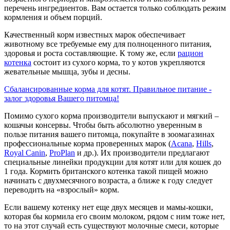
перечень ингредиентов. Вам остается только соблюдать режим
кормления и объем порций.
Качественный корм известных марок обеспечивает
животному все требуемые ему для полноценного питания,
здоровья и роста составляющие. К тому же, если
рацион
котенка
состоит из сухого корма, то у котов укрепляются
жевательные мышца, зубы и десны.
Сбалансированные корма для котят. Правильное питание -
залог здоровья Вашего питомца!
Помимо сухого корма производители выпускают и мягкий –
кошачьи консервы. Чтобы быть абсолютно уверенным в
пользе питания вашего питомца, покупайте в зоомагазинах
профессиональные корма проверенных марок (
Acana
,
Hills
,
Royal Canin
,
ProPlan
и др.). Их производители предлагают
специальные линейки продукции для котят или для кошек до
1 года. Кормить британского котенка такой пищей можно
начинать с двухмесячного возраста, а ближе к году следует
переводить на «взрослый» корм.
Если вашему котенку нет еще двух месяцев и мамы-кошки,
которая бы кормила его своим молоком, рядом с ним тоже нет,
то на этот случай есть существуют молочные смеси, которые