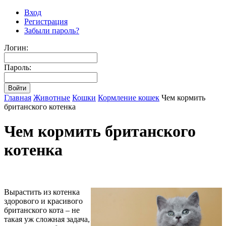
Вход
Регистрация
Забыли пароль?
Логин:
Пароль:
Главная
Животные
Кошки
Кормление кошек
Чем кормить
британского котенка
Чем кормить британского
котенка
Вырастить из котенка
здорового и красивого
британского кота – не
такая уж сложная задача,