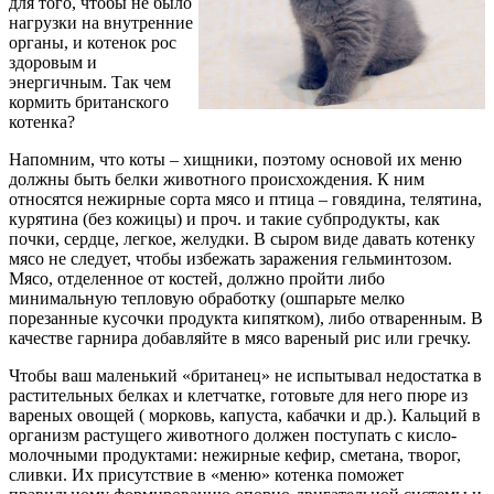
для того, чтобы не было
нагрузки на внутренние
органы, и котенок рос
здоровым и
энергичным. Так чем
кормить британского
котенка?
Напомним, что коты – хищники, поэтому основой их меню
должны быть белки животного происхождения. К ним
относятся нежирные сорта мясо и птица – говядина, телятина,
курятина (без кожицы) и проч. и такие субпродукты, как
почки, сердце, легкое, желудки. В сыром виде давать котенку
мясо не следует, чтобы избежать заражения гельминтозом.
Мясо, отделенное от костей, должно пройти либо
минимальную тепловую обработку (ошпарьте мелко
порезанные кусочки продукта кипятком), либо отваренным. В
качестве гарнира добавляйте в мясо вареный рис или гречку.
Чтобы ваш маленький «британец» не испытывал недостатка в
растительных белках и клетчатке, готовьте для него пюре из
вареных овощей ( морковь, капуста, кабачки и др.). Кальций в
организм растущего животного должен поступать с кисло-
молочными продуктами: нежирные кефир, сметана, творог,
сливки. Их присутствие в «меню» котенка поможет