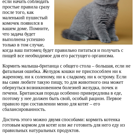
если начать соблюдать
простые правила сразу
после того, как
маленький пушистый
комочек появился в
вашем доме. Помните,
что задача будет
выполнена успешно
только в том случае,
когда ваш питомец будет правильно питаться и получать с
пищей все необходимое для его растущего организма.
Кормить малыша-британца с общего стола – большая, если не
фатальная ошибка. Желудок кошки не приспособлен ни к
жареному, ни к соленому, ни к сладкому, ни к острому. Если
вы сами любите такую пищу, то для животного она может
обернуться возникновением болезней желудка, почек и
печени. Британская порода особенно привередлива в еде,
поэтому у нее должен быть свой, особый рацион. Первое
правило при составлении меню для котят – его
сбалансированность.
Достичь этого можно двумя способами: кормить котенка
готовым кормом для котят или же готовить для него еду из
правильных натуральных продуктов.