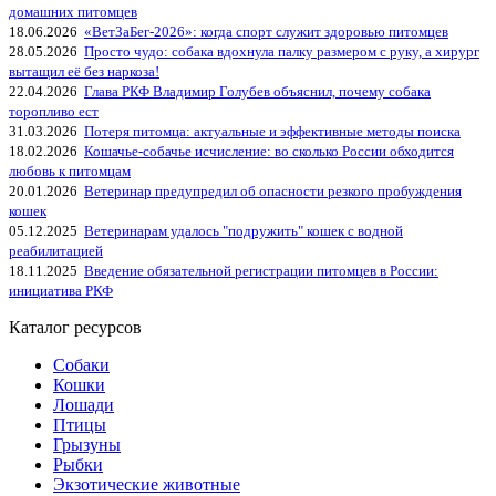
домашних питомцев
18.06.2026
«ВетЗаБег‑2026»: когда спорт служит здоровью питомцев
28.05.2026
Просто чудо: собака вдохнула палку размером с руку, а хирург
вытащил её без наркоза!
22.04.2026
Глава РКФ Владимир Голубев объяснил, почему собака
торопливо ест
31.03.2026
Потеря питомца: актуальные и эффективные методы поиска
18.02.2026
Кошачье-собачье исчисление: во сколько России обходится
любовь к питомцам
20.01.2026
Ветеринар предупредил об опасности резкого пробуждения
кошек
05.12.2025
Ветеринарам удалось "подружить" кошек с водной
реабилитацией
18.11.2025
Введение обязательной регистрации питомцев в России:
инициатива РКФ
Каталог ресурсов
Собаки
Кошки
Лошади
Птицы
Грызуны
Рыбки
Экзотические животные