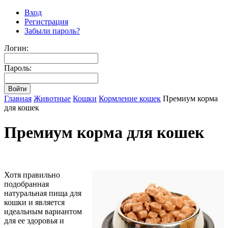
Вход
Регистрация
Забыли пароль?
Логин:
Пароль:
Главная
Животные
Кошки
Кормление кошек
Премиум корма
для кошек
Премиум корма для кошек
Хотя правильно
подобранная
натуральная пища для
кошки и является
идеальным вариантом
для ее здоровья и