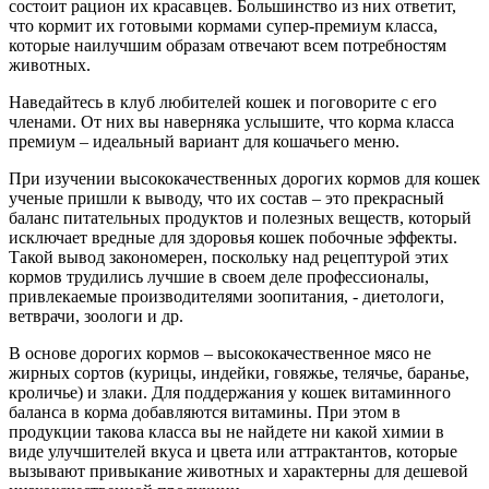
состоит рацион их красавцев. Большинство из них ответит,
что кормит их готовыми кормами супер-премиум класса,
которые наилучшим образам отвечают всем потребностям
животных.
Наведайтесь в клуб любителей кошек и поговорите с его
членами. От них вы наверняка услышите, что корма класса
премиум – идеальный вариант для кошачьего меню.
При изучении высококачественных дорогих кормов для кошек
ученые пришли к выводу, что их состав – это прекрасный
баланс питательных продуктов и полезных веществ, который
исключает вредные для здоровья кошек побочные эффекты.
Такой вывод закономерен, поскольку над рецептурой этих
кормов трудились лучшие в своем деле профессионалы,
привлекаемые производителями зоопитания, - диетологи,
ветврачи, зоологи и др.
В основе дорогих кормов – высококачественное мясо не
жирных сортов (курицы, индейки, говяжье, телячье, баранье,
кроличье) и злаки. Для поддержания у кошек витаминного
баланса в корма добавляются витамины. При этом в
продукции такова класса вы не найдете ни какой химии в
виде улучшителей вкуса и цвета или аттрактантов, которые
вызывают привыкание животных и характерны для дешевой