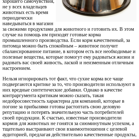
хорошего самочувствия,
не у всех владельцев
животных есть время
периодически
наведываться в магазин
за свежими продуктами для животного и готовить их. В этом
случае на помощь им приходят готовые корма
промышленного производства. Если корм качественный, за
питомца можно быть спокойным – животное получит
сбалансированное питание, в котором есть все необходимые и
полезные вещества, которые помогут ему радоваться жизни и
радовать вас своей живость, лаской и неизменным отличным
настроением.
Нельзя игнорировать тот факт, что сухие корма все чаще
подвергаются критике за то, что производители используют в
них вредные синтетические добавки. Однако в качестве
контраргумента критикам можно сказать, такая
недобросовестность характерна для компаний, которые в
погоне за прибылями готовы растоптать свою деловую
репутацию и потерять значительную часть потребителей
своей продукции. К счастью, известные производители
кормов для животных не гонятся за сиюминутным успехом, а
тщательно выстраивают свои взаимоотношения с целевой
аудиторией, предлагая действительно качественные продукты,