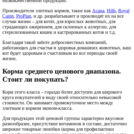
низкокачественной продукции.
Производители элитных кормов, такие как
Acana
,
Hills
,
Royal
Canin
,
ProPlan
, и др. разрабатывают и производят их на все
случаи жизни – для котят, для взрослых животных, для
страдающих ожирением, для склонных к аллергии, для
стерилизованных кошек и кастрированных котов и т.д.
Благодаря такой заботе добросовестных компаний,
работающих для счастья и здоровья домашних животных, ваш
кот будет здоровым и счастливым во все периоды своей
жизни.
Корма среднего ценового диапазона.
Стоит ли покупать?
Корм этого класса – гораздо более доступен для широкого
круга покупателей в виду своей относительно невысокой
стоимости. Он занимает промежуточное место между
элитным и кормом эконом-класса.
Для продукции этой ценовой группы характерно вкусовое
разнообразие, присутствие витаминов в составе, достаточно
широкие товарные линейки (корма для профилактики