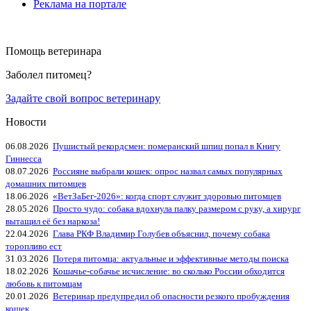
Реклама на портале
Помощь ветеринара
Заболел питомец?
Задайте свой вопрос ветеринару
Новости
06.08.2026
Пушистый рекордсмен: померанский шпиц попал в Книгу
Гиннесса
08.07.2026
Россияне выбрали кошек: опрос назвал самых популярных
домашних питомцев
18.06.2026
«ВетЗаБег‑2026»: когда спорт служит здоровью питомцев
28.05.2026
Просто чудо: собака вдохнула палку размером с руку, а хирург
вытащил её без наркоза!
22.04.2026
Глава РКФ Владимир Голубев объяснил, почему собака
торопливо ест
31.03.2026
Потеря питомца: актуальные и эффективные методы поиска
18.02.2026
Кошачье-собачье исчисление: во сколько России обходится
любовь к питомцам
20.01.2026
Ветеринар предупредил об опасности резкого пробуждения
кошек