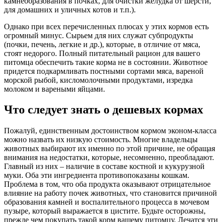
камнеобразования в почках, для очистки желудка от шерсти,
для домашних и уличных котов и т.п.).
Однако при всех перечисленных плюсах у этих кормов есть
огромный минус. Сырьем для них служат субпродукты
(почки, печень, легкие и др.), которые, в отличие от мяса,
стоят недорого. Полный питательный рацион для вашего
питомца обеспечить такие корма не в состоянии. Животное
придется подкармливать постными сортами мяса, вареной
морской рыбой, кисломолочными продуктами, изредка
молоком и вареными яйцами.
Что следует знать о дешевых кормах
Пожалуй, единственным достоинством кормом эконом-класса
можно назвать их низкую стоимость. Многие владельцы
животных выбирают их именно по этой причине, не обращая
внимания на недостатки, которые, несомненно, преобладают.
Главный из них – наличие в составе костной и кукурузной
муки. Оба эти ингредиента противопоказаны кошкам.
Проблема в том, что оба продукта оказывают отрицательное
влияние на работу почек животных, что становится причиной
образования камней и воспалительного процесса в мочевом
пузыре, который выражается в цистите. Будьте осторожны,
прежде чем покупать такой корм вашему питомцу. Лечатся эти