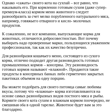
Однако «сажать» своего кота на сухпай – все равно, что
наказывать его. При кормлении готовым сухим (даже супер-
премиум-класса) кормом меню животного следует
разнообразить за счет мелко порубленного натурального мяса,
например, говяжьего отварного и кисло- молочных
продуктов.
К сожалению, не все компании, выпускающие корма для
животных, отличаются добросовестностью. Вот почему
выбирать надо проверенные марки, пользующиеся уважением
профессионалов, так как их качество безупречно.
Для разнообразия кошачьего меню, состоящего из сухого
корма, отлично подходит другая разновидность готовых
промышленных кормов – консервы. Эту разновидность
готовых кормов называют «влажной». Продаются такие
продукты в консервных банках либо герметично закрытых
пакетиках объемом на одну порцию.
Вы можете подобрать для своего питомца самые любимы
вкусы, потому что «влажные» корма изготавливаются на
основе самых разнообразных видов постного мяса и рыбы.
Кормите своего кота сухим и влажным кормом поочередно, не
смешивая оба в одной тарелке. Животное будет вам за это
благодарно.