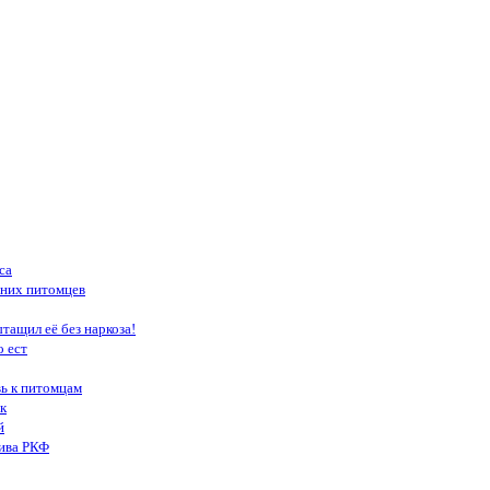
са
шних питомцев
тащил её без наркоза!
о ест
вь к питомцам
к
й
тива РКФ