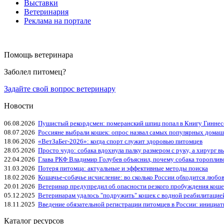
Выставки
Ветеринария
Реклама на портале
Помощь ветеринара
Заболел питомец?
Задайте свой вопрос ветеринару
Новости
06.08.2026
Пушистый рекордсмен: померанский шпиц попал в Книгу Гиннес
08.07.2026
Россияне выбрали кошек: опрос назвал самых популярных дома
18.06.2026
«ВетЗаБег‑2026»: когда спорт служит здоровью питомцев
28.05.2026
Просто чудо: собака вдохнула палку размером с руку, а хирург вы
22.04.2026
Глава РКФ Владимир Голубев объяснил, почему собака тороплив
31.03.2026
Потеря питомца: актуальные и эффективные методы поиска
18.02.2026
Кошачье-собачье исчисление: во сколько России обходится любо
20.01.2026
Ветеринар предупредил об опасности резкого пробуждения коше
05.12.2025
Ветеринарам удалось "подружить" кошек с водной реабилитацие
18.11.2025
Введение обязательной регистрации питомцев в России: инициа
Каталог ресурсов