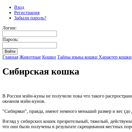
Вход
Регистрация
Забыли пароль?
Логин:
Пароль:
Главная
Животные
Кошки
Тайны языка кошки
Характер кошки
Сибирская кошка
В России мэйн-куны не получили пока что такого распростране
океаном мэйн-кунов.
"Сибиряки", правда, имеют немного меньший размер и вес (до
Взгляд у сибирских кошек презрительный, тяжелый, действующ
что они были получены в результате скрещивания местных пор