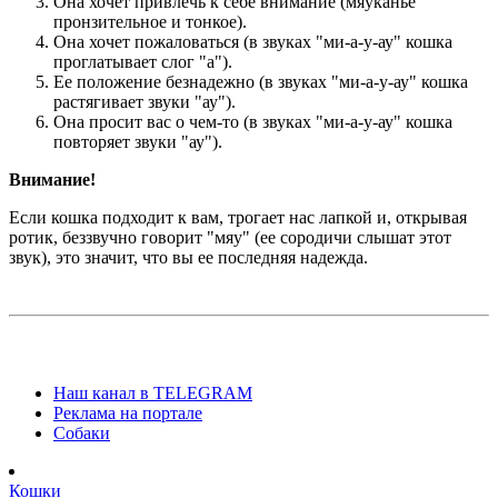
Она хочет привлечь к себе внимание (мяуканье
пронзительное и тонкое).
Она хочет пожаловаться (в звуках "ми-а-у-ау" кошка
проглатывает слог "а").
Ее положение безнадежно (в звуках "ми-а-у-ау" кошка
растягивает звуки "ау").
Она просит вас о чем-то (в звуках "ми-а-у-ау" кошка
повторяет звуки "ау").
Внимание!
Если кошка подходит к вам, трогает нас лапкой и, открывая
ротик, беззвучно говорит "мяу" (ее сородичи слышат этот
звук), это значит, что вы ее последняя надежда.
Наш канал в TELEGRAM
Реклама на портале
Собаки
Кошки