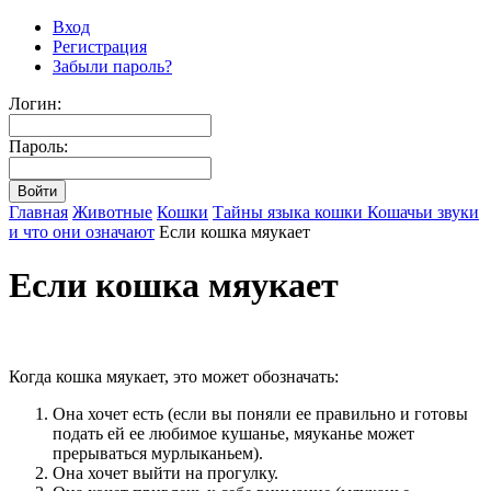
Вход
Регистрация
Забыли пароль?
Логин:
Пароль:
Главная
Животные
Кошки
Тайны языка кошки
Кошачьи звуки
и что они означают
Если кошка мяукает
Если кошка мяукает
Когда кошка мяукает, это может обозначать:
Она хочет есть (если вы поняли ее правильно и готовы
подать ей ее любимое кушанье, мяуканье может
прерываться мурлыканьем).
Она хочет выйти на прогулку.