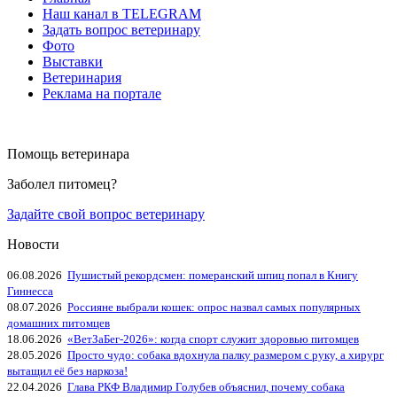
Наш канал в TELEGRAM
Задать вопрос ветеринару
Фото
Выставки
Ветеринария
Реклама на портале
Помощь ветеринара
Заболел питомец?
Задайте свой вопрос ветеринару
Новости
06.08.2026
Пушистый рекордсмен: померанский шпиц попал в Книгу
Гиннесса
08.07.2026
Россияне выбрали кошек: опрос назвал самых популярных
домашних питомцев
18.06.2026
«ВетЗаБег‑2026»: когда спорт служит здоровью питомцев
28.05.2026
Просто чудо: собака вдохнула палку размером с руку, а хирург
вытащил её без наркоза!
22.04.2026
Глава РКФ Владимир Голубев объяснил, почему собака