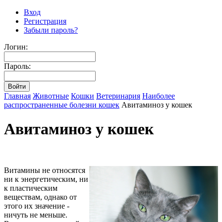
Вход
Регистрация
Забыли пароль?
Логин:
Пароль:
Главная
Животные
Кошки
Ветеринария
Наиболее
распространенные болезни кошек
Авитаминоз у кошек
Авитаминоз у кошек
Витамины не относятся
ни к энергетическим, ни
к пластическим
веществам, однако от
этого их значение -
ничуть не меньше.