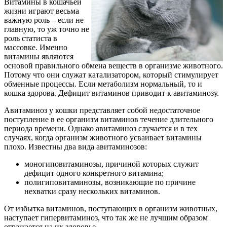
Витамины в кошачьей
жизни играют весьма
важную роль – если не
главную, то уж точно не
роль статиста в
массовке. Именно
витамины являются
основой правильного обмена веществ в организме животного.
Потому что они служат катализатором, который стимулирует
обменные процессы. Если метаболизм нормальный, то и
кошка здорова. Дефицит витаминов приводит к авитаминозу.
Авитаминоз у кошки представляет собой недостаточное
поступление в ее организм витаминов течение длительного
периода времени. Однако авитаминоз случается и в тех
случаях, когда организм животного усваивает витамины
плохо. Известны два вида авитаминозов:
моногиповитаминозы, причиной которых служит
дефицит одного конкретного витамина;
полигиповитаминозы, возникающие по причине
нехватки сразу нескольких витаминов.
От избытка витаминов, поступающих в организм животных,
наступает гипервитаминоз, что так же не лучшим образом
отражается на их здоровье.