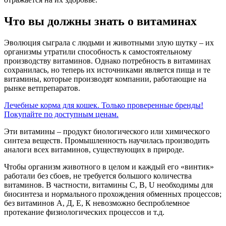
Что вы должны знать о витаминах
Эволюция сыграла с людьми и животными злую шутку – их
организмы утратили способность к самостоятельному
производству витаминов. Однако потребность в витаминах
сохранилась, но теперь их источниками является пища и те
витамины, которые производят компании, работающие на
рынке ветпрепаратов.
Лечебные корма для кошек. Только проверенные бренды!
Покупайте по доступным ценам.
Эти витамины – продукт биологического или химического
синтеза веществ. Промышленность научилась производить
аналоги всех витаминов, существующих в природе.
Чтобы организм животного в целом и каждый его «винтик»
работали без сбоев, не требуется большого количества
витаминов. В частности, витамины С, В, U необходимы для
биосинтеза и нормального прохождения обменных процессов;
без витаминов А, Д, Е, К невозможно беспроблемное
протекание физиологических процессов и т.д.