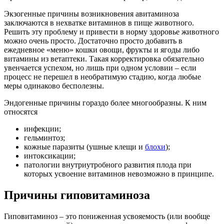
Экзогенные причины возникновения авитаминоза
заключаются в нехватке витаминов в пище животного.
Решить эту проблему и привести в норму здоровье животного
можно очень просто. Достаточно просто добавить в
ежедневное «меню» кошки овощи, фрукты и ягоды либо
витамины из ветаптеки. Такая корректировка обязательно
увенчается успехом, но лишь при одном условии – если
процесс не перешел в необратимую стадию, когда любые
меры одинаково бесполезны.
Эндогенные причины гораздо более многообразны. К ним
относятся
инфекции;
гельминтоз;
кожные паразиты (ушные клещи и
блохи
);
интоксикации;
патологии внутриутробного развития плода при
которых усвоение витаминов невозможно в принципе.
Причины гиповитаминоза
Гиповитаминоз – это пониженная усвояемость (или вообще