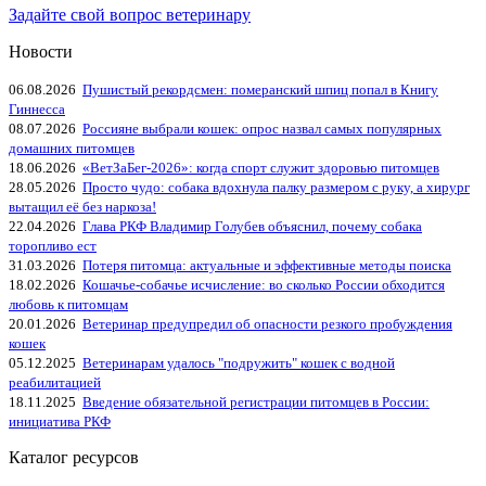
Задайте свой вопрос ветеринару
Новости
06.08.2026
Пушистый рекордсмен: померанский шпиц попал в Книгу
Гиннесса
08.07.2026
Россияне выбрали кошек: опрос назвал самых популярных
домашних питомцев
18.06.2026
«ВетЗаБег‑2026»: когда спорт служит здоровью питомцев
28.05.2026
Просто чудо: собака вдохнула палку размером с руку, а хирург
вытащил её без наркоза!
22.04.2026
Глава РКФ Владимир Голубев объяснил, почему собака
торопливо ест
31.03.2026
Потеря питомца: актуальные и эффективные методы поиска
18.02.2026
Кошачье-собачье исчисление: во сколько России обходится
любовь к питомцам
20.01.2026
Ветеринар предупредил об опасности резкого пробуждения
кошек
05.12.2025
Ветеринарам удалось "подружить" кошек с водной
реабилитацией
18.11.2025
Введение обязательной регистрации питомцев в России:
инициатива РКФ
Каталог ресурсов