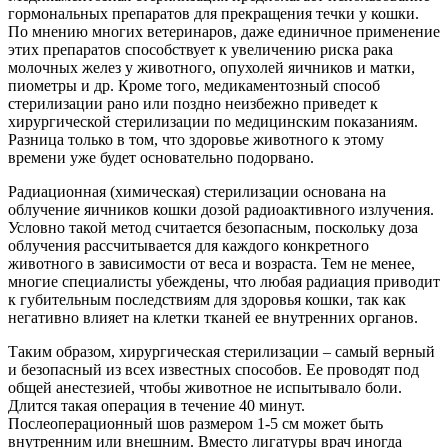
гормональных препаратов для прекращения течки у кошки.
По мнению многих ветеринаров, даже единичное применение
этих препаратов способствует к увеличению риска рака
молочных желез у животного, опухолей яичников и матки,
пиометры и др. Кроме того, медикаментозный способ
стерилизации рано или поздно неизбежно приведет к
хирургической стерилизации по медицинским показаниям.
Разница только в том, что здоровье животного к этому
времени уже будет основательно подорвано.
Радиационная (химическая) стерилизации основана на
облучение яичников кошки дозой радиоактивного излучения.
Условно такой метод считается безопасным, поскольку доза
облучения рассчитывается для каждого конкретного
животного в зависимости от веса и возраста. Тем не менее,
многие специалисты убеждены, что любая радиация приводит
к губительным последствиям для здоровья кошки, так как
негативно влияет на клетки тканей ее внутренних органов.
Таким образом, хирургическая стерилизации – самый верный
и безопасный из всех известных способов. Ее проводят под
общей анестезией, чтобы животное не испытывало боли.
Длится такая операция в течение 40 минут.
Послеоперационный шов размером 1-5 см может быть
внутренним или внешним. Вместо лигатуры врач иногда