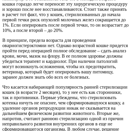
кошки гораздо легче переносят эту хирургическую процедуру
и хорошо после нее восстанавливаются. Стоит также принять
в расчет тот факт, что у кошек, стерилизованных до начала
первой течки риск опухолей молочных желез сокращается до
1%. Если оперировать после первой течки, то он возрастает до
10%, а после второй – до 20%.
В принципе, предела возраста для проведения
овариогистерэктомии нет. Однако возрастной кошке придется
пройти перед операцией полное обследование – сдать анализ
крови, мочи, мазок на флору. В ее полном здоровье должны
убедиться терапевт и кардиолог. При наличии патологий
могут возникнуть осложнения, чтобы их предотвратить,
ветеринар, который будет оперировать вашу питомицу,
заранее должен знать обо всех ее болезных.
Что касается набирающей популярность ранней стерилизации
кошек (в возрасте 2 месяцев), то у нее есть как сторонники,
так и противники. Первые убеждены, что стерилизовать
котенка ничуть не опаснее, чем сформировавшуюся кошку, а
удаление органов репродукции никак не сказывается на
дальнейшем физическом развитии животного. Вторые же,
напротив, считают раннюю стерилизацию одной из причин
неправильного развития внутренних органов в еще не
сформировавшегося организма. В любом случае, решение