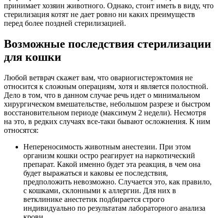
принимает хозяин животного. Однако, стоит иметь в виду, что
стерилизация котят не дает ровно ни каких преимуществ
перед более поздней стерилизацией.
Возможные последствия стерилизации
для кошки
Любой ветврач скажет вам, что овариогистерэктомия не
относится к сложным операциям, хотя и является полостной.
Дело в том, что в данном случае речь идет о минимальном
хирургическом вмешательстве, небольшом разрезе и быстром
восстановительном периоде (максимум 2 недели). Несмотря
на это, в редких случаях все-таки бывают осложнения. К ним
относятся:
Непереносимость животным анестезии. При этом
организм кошки остро реагирует на наркотический
препарат. Какой именно будет эта реакция, в чем она
будет выражаться и каковы ее последствия,
предположить невозможно. Случается это, как правило,
с кошками, склонными к аллергии. Для них в
ветклинике анестетик подбирается строго
индивидуально по результатам лабораторного анализа
крови.