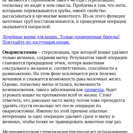
поскольку не видят в нем смысла. Проблема в том, что нити,
которыми перевязываются трубы, имеют свойство
рассасываться в организме животного. Из-за этого функции
маточных труб восстанавливаются, и проведенная операция
оказывается напрасной.
Лечебные корма для кошек. Только проверенные бренды!
Покупайте по доступным ценам.
Овариоэктомия
– стерилизация, при которой кошке удаляют
только яичники, сохраняя матку. Результатом такой операции
становится прекращение течек, потеря животным
сексуального желания и, соответственно, способности к
размножению. На этом фоне исключается риск болезни
яичников и снижается возможность рака молочных желез.
Однако, поскольку матка осталась, возможность
возникновения, такого заболевания как
пиометра
, будет
угрожать кошке на протяжении всей ее жизни. Стоит
отметить, что довольно часто матку потом тоже приходится
удалять спустя несколько лет после операции по
овариоэктомии. Именно по этой причине опытные
ветеринары за одну операцию удаляют сразу и матку и
яичники, чтобы позже не травмировать животное еще раз.
Медикаментозная стерилизация предполагает использование