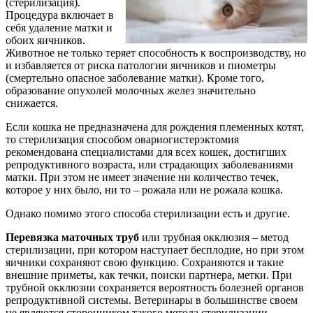
(стерилизация).
Процедура включает в
себя удаление матки и
обоих яичников.
Животное не только теряет способность к воспроизводству, но
и избавляется от риска патологии яичников и пиометры
(смертельно опасное заболевание матки). Кроме того,
образование опухолей молочных желез значительно
снижается.
Если кошка не предназначена для рождения племенных котят,
то стерилизация способом овариогистерэктомия
рекомендована специалистами для всех кошек, достигших
репродуктивного возраста, или страдающих заболеваниями
матки. При этом не имеет значение ни количество течек,
которое у них было, ни то – рожала или не рожала кошка.
Однако помимо этого способа стерилизации есть и другие.
Перевязка маточных труб
или трубная окклюзия – метод
стерилизации, при котором наступает бесплодие, но при этом
яичники сохраняют свою функцию. Сохраняются и такие
внешние приметы, как течки, поиски партнера, метки. При
трубной окклюзии сохраняется вероятность болезней органов
репродуктивной системы. Ветеринары в большинстве своем
не являются сторонником такого метода стерилизации,