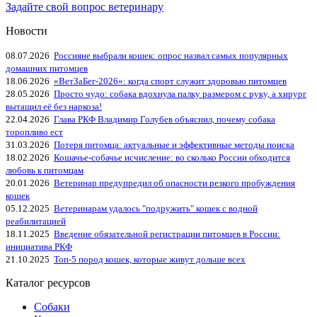
Задайте свой вопрос ветеринару
Новости
08.07.2026
Россияне выбрали кошек: опрос назвал самых популярных
домашних питомцев
18.06.2026
«ВетЗаБег‑2026»: когда спорт служит здоровью питомцев
28.05.2026
Просто чудо: собака вдохнула палку размером с руку, а хирург
вытащил её без наркоза!
22.04.2026
Глава РКФ Владимир Голубев объяснил, почему собака
торопливо ест
31.03.2026
Потеря питомца: актуальные и эффективные методы поиска
18.02.2026
Кошачье-собачье исчисление: во сколько России обходится
любовь к питомцам
20.01.2026
Ветеринар предупредил об опасности резкого пробуждения
кошек
05.12.2025
Ветеринарам удалось "подружить" кошек с водной
реабилитацией
18.11.2025
Введение обязательной регистрации питомцев в России:
инициатива РКФ
21.10.2025
Топ-5 пород кошек, которые живут дольше всех
Каталог ресурсов
Собаки