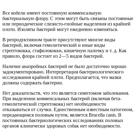
Все кобели имеют постоянную комменсальную
бактериальную флору. С этим могут быть связаны постоянные
или периодические слизисто-гнойные выделения из крайней
плоти. Изоляты бактерий могут ежедневно изменяться.
В репродуктивном тракте присутствуют многие виды
бактерий, включая гемолитический и иные виды
стрептококка, стафилококки, кишечную палочку и т. д. Как
правило, флора состоит из 2—5 видов бактерий.
Наличие анаэробных бактерий не было достаточно хорошо
задокументировано. Интерпретация бактериологического
исследования крайней плоти. Предполагается, что мазки
должны содержать бактерии.
Нет доказательств, что это является симптомом заболевания.
При выделении комменсальных бактерий (включая бета-
гемолитический стрептококк) нет необходимости
отказываться от случки. Единственным известным патогеном,
передающимся половым путем, является Brucella canis. В
постоянных бактериологических исследованиях половых
органов клинически здоровых собак нет необходимости.