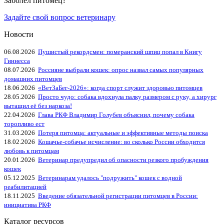
Заболел питомец?
Задайте свой вопрос ветеринару
Новости
06.08.2026
Пушистый рекордсмен: померанский шпиц попал в Книгу
Гиннесса
08.07.2026
Россияне выбрали кошек: опрос назвал самых популярных
домашних питомцев
18.06.2026
«ВетЗаБег‑2026»: когда спорт служит здоровью питомцев
28.05.2026
Просто чудо: собака вдохнула палку размером с руку, а хирург
вытащил её без наркоза!
22.04.2026
Глава РКФ Владимир Голубев объяснил, почему собака
торопливо ест
31.03.2026
Потеря питомца: актуальные и эффективные методы поиска
18.02.2026
Кошачье-собачье исчисление: во сколько России обходится
любовь к питомцам
20.01.2026
Ветеринар предупредил об опасности резкого пробуждения
кошек
05.12.2025
Ветеринарам удалось "подружить" кошек с водной
реабилитацией
18.11.2025
Введение обязательной регистрации питомцев в России:
инициатива РКФ
Каталог ресурсов