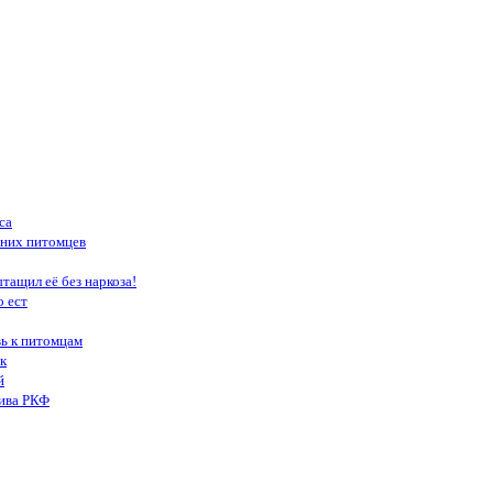
са
шних питомцев
тащил её без наркоза!
о ест
вь к питомцам
к
й
тива РКФ