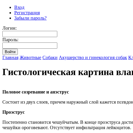
Вход
Регистрация
Забыли пароль?
Логин:
Пароль:
Главная
Животные
Собаки
Акушерство и гинекология собак
Кл
Гистологическая картина вла
Половое созревание и анэструс
Состоит из двух слоев, причем наружный слой кажется псевдо
Проэструс
Постепенно становится чешуйчатым. В конце проэструса дости
чешуйки ороговевают. Отсутствует инфильтрация лейкоцитов.