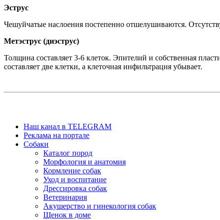
Эструс
Чешуйчатые наслоения постепенно отшелушиваются. Отсутств
Метэструс (диэструс)
Толщина составляет 3-6 клеток. Эпителий и собственная пла
составляет две клетки, а клеточная инфильтрация убывает.
Наш канал в TELEGRAM
Реклама на портале
Собаки
Каталог пород
Морфология и анатомия
Кормление собак
Уход и воспитание
Дрессировка собак
Ветеринария
Акушерство и гинекология собак
Щенок в доме