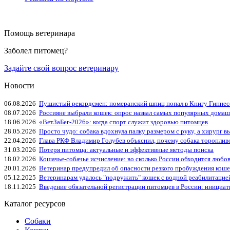
Помощь ветеринара
Заболел питомец?
Задайте свой вопрос ветеринару
Новости
06.08.2026
Пушистый рекордсмен: померанский шпиц попал в Книгу Гиннес
08.07.2026
Россияне выбрали кошек: опрос назвал самых популярных дома
18.06.2026
«ВетЗаБег‑2026»: когда спорт служит здоровью питомцев
28.05.2026
Просто чудо: собака вдохнула палку размером с руку, а хирург вы
22.04.2026
Глава РКФ Владимир Голубев объяснил, почему собака тороплив
31.03.2026
Потеря питомца: актуальные и эффективные методы поиска
18.02.2026
Кошачье-собачье исчисление: во сколько России обходится любо
20.01.2026
Ветеринар предупредил об опасности резкого пробуждения коше
05.12.2025
Ветеринарам удалось "подружить" кошек с водной реабилитацие
18.11.2025
Введение обязательной регистрации питомцев в России: инициа
Каталог ресурсов
Собаки