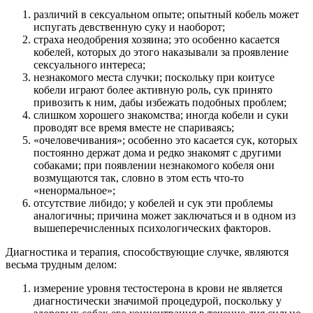
различий в сексуальном опыте; опытный кобель может
испугать девственную суку и наоборот;
страха неодобрения хозяина; это особенно касается
кобелей, которых до этого наказывали за проявление
сексуального интереса;
незнакомого места случки; поскольку при коитусе
кобели играют более активную роль, сук принято
привозить к ним, дабы избежать подобных проблем;
слишком хорошего знакомства; иногда кобели и суки
проводят все время вместе не спариваясь;
«очеловечивания»; особенно это касается сук, которых
постоянно держат дома и редко знакомят с другими
собаками; при появлении незнакомого кобеля они
возмущаются так, словно в этом есть что-то
«ненормальное»;
отсутствие либидо; у кобелей и сук эти проблемы
аналогичны; причина может заключаться и в одном из
вышеперечисленных психологических факторов.
Диагностика и терапия, способствующие случке, являются
весьма трудным делом:
измерение уровня тестостерона в крови не является
диагностически значимой процедурой, поскольку у