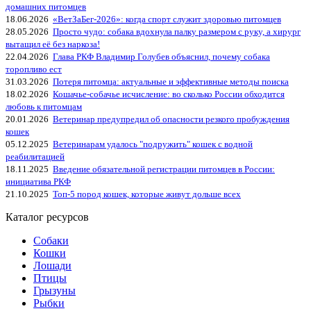
домашних питомцев
18.06.2026
«ВетЗаБег‑2026»: когда спорт служит здоровью питомцев
28.05.2026
Просто чудо: собака вдохнула палку размером с руку, а хирург
вытащил её без наркоза!
22.04.2026
Глава РКФ Владимир Голубев объяснил, почему собака
торопливо ест
31.03.2026
Потеря питомца: актуальные и эффективные методы поиска
18.02.2026
Кошачье-собачье исчисление: во сколько России обходится
любовь к питомцам
20.01.2026
Ветеринар предупредил об опасности резкого пробуждения
кошек
05.12.2025
Ветеринарам удалось "подружить" кошек с водной
реабилитацией
18.11.2025
Введение обязательной регистрации питомцев в России:
инициатива РКФ
21.10.2025
Топ-5 пород кошек, которые живут дольше всех
Каталог ресурсов
Собаки
Кошки
Лошади
Птицы
Грызуны
Рыбки