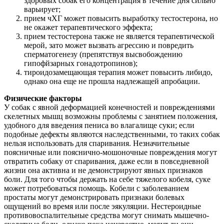
здоровых собак его концентрация в течение дня сильно
варьирует;
прием чХГ может повысить выработку тестостерона, но
не окажет терапевтического эффекта;
прием тестостерона также не является терапевтической
мерой, зато может вызвать агрессию и повредить
сперматогенезу (препятствуя высвобождению
гипофйзарных гонадотропинов);
тироидозамещающая терапия может повысить либидо,
однако она еще не прошла надлежащей апробации.
Физические факторы
У собак с явной деформацией конечностей и повреждениями
скелетных мышц возможны проблемы с занятием положения,
удобного для введения пениса во влагалище суки; если
подобные дефекты являются наследственными, то таких собак
нельзя использовать для спаривания. Незначительные
поясничные или пояснично-мошоночные повреждения могут
отвратить собаку от спаривания, даже если в повседневной
жизни она активна и не демонстрируют явных признаков
боли. Для того чтобы держать на себе тяжелого кобеля, суке
может потребоваться помощь. Кобели с заболеванием
простаты могут демонстрировать признаки болевых
ощущений во время или после эякуляции. Нестероидные
противовоспалительные средства могут снимать мышечно-