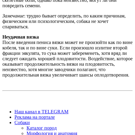
скелетные боли, однако пока неизвестно, могут ли они
повредить семени.
Замечание
: трудно бывает определить, по каким причинам,
физическим или психологическим, собака не хочет
спариваться.
Неудачная вязка
После введения пениса вязки может не произойти как по вине
кобеля, так и по вине суки. Если произошло излитие второй
фракции эякулята, то сука может забеременеть, хотя вряд ли
следует ожидать хорошей плодовитости. Воздействие, которое
оказывает продолжительность вязки на плодовитость,
неизвестно, хотя многие заводчики полагают, что
продолжительная вязка увеличивает шансы оплодотворения.
Наш канал в TELEGRAM
Реклама на портале
Собаки
Каталог пород
Морфология и анатомия