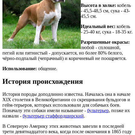
Высота в холке:
кобель
- 45,5-48,5 см, сука - 43-
45,5 см.
Идеальный вес:
кобель
- 25-40 кг, сука - 18-35 кг.
Разрешенные окрасы:
любой - сплошной,
пегий или пятнистый - допускается, но более 80% белого,
чёрно-подпалый (чепрачный) и коричневый не поощряется.
Использование:
общение.
История происхождения
История породы доподлинно известна. Началась она в начале
ХIХ столетия в Великобритании со скрещивания бульдогов и
гейм-терьеров, которых использовали для собачьих боев.
Поначалу эти собаки имели называние -
бультерьер
, позже их
назвали -
бультерьер стаффордширский
.
В Северную Америку этих животных завезли в последней
трети девятнадцатого века, когда после окончания в 1865 году