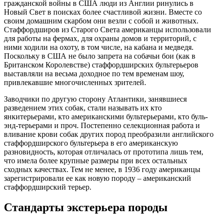
гражданской войны в США люди из Англии ринулись в
Новый Свет в поисках более счастливой жизни. Вместе со
своим домашним скарбом они везли с собой и животных.
Стаффордширов из Старого Света американцы использовали
для работы на фермах, для охраны домов и территорий, с
ними ходили на охоту, в том числе, на кабана и медведя.
Поскольку в США не было запрета на собачьи бои (как в
Британском Королевстве) стаффордширских бультерьеров
выставляли на весьма доходное по тем временам шоу,
привлекавшие многочисленных зрителей.
Заводчики по другую сторону Атлантики, занявшиеся
разведением этих собак, стали называть их кто
янкитерьерами, кто американскими бультерьерами, кто буль-
энд-терьерами и проч. Постепенно селекционная работа и
вливание крови собак других пород преобразили английского
стаффордширского бультерьера в его американскую
разновидность, которая отличалась от прототипа лишь тем,
что имела более крупные размеры при всех остальных
сходных качествах. Тем не менее, в 1936 году американцы
зарегистрировали ее как новую породу – американский
стаффордширский терьер.
Стандарты экстерьера породы