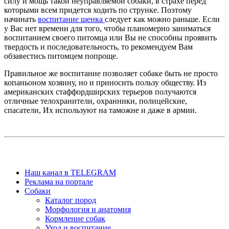
силу и мощь такой неуправляемой собаки, в страхе перед
которыми всем придется ходить по струнке. Поэтому
начинать
воспитание щенка
следует как можно раньше. Если
у Вас нет времени для того, чтобы планомерно заниматься
воспитанием своего питомца или Вы не способны проявить
твердость и последовательность, то рекомендуем Вам
обзавестись питомцем попроще.
Правильное же воспитание позволяет собаке быть не просто
копаньоном хозяину, но и приносить пользу обществу. Из
американских стаффордширских терьеров получаются
отличные телохранители, охранники, полицейские,
спасатели, Их используют на таможне и даже в армии.
Наш канал в TELEGRAM
Реклама на портале
Собаки
Каталог пород
Морфология и анатомия
Кормление собак
Уход и воспитание