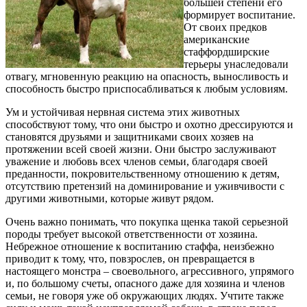
большей степени его
формирует воспитание.
От своих предков
американские
стаффордширские
терьеры унаследовали
отвагу, мгновенную реакцию на опасность, выносливость и
способность быстро приспосабливаться к любым условиям.
Ум и устойчивая нервная система этих животных
способствуют тому, что они быстро и охотно дрессируются и
становятся друзьями и защитниками своих хозяев на
протяжении всей своей жизни. Они быстро заслуживают
уважение и любовь всех членов семьи, благодаря своей
преданности, покровительственному отношению к детям,
отсутствию претензий на доминирование и уживчивости с
другими животными, которые живут рядом.
Очень важно понимать, что покупка щенка такой серьезной
породы требует высокой ответственности от хозяина.
Небрежное отношение к воспитанию стаффа, неизбежно
приводит к тому, что, повзрослев, он превращается в
настоящего монстра – своевольного, агрессивного, упрямого
и, по большому счеты, опасного даже для хозяина и членов
семьи, не говоря уже об окружающих людях. Учтите также