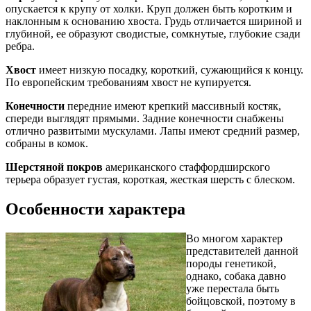
опускается к крупу от холки. Круп должен быть коротким и
наклонным к основанию хвоста. Грудь отличается шириной и
глубиной, ее образуют сводистые, сомкнутые, глубокие сзади
ребра.
Хвост
имеет низкую посадку, короткий, сужающийся к концу.
По европейским требованиям хвост не купируется.
Конечности
передние имеют крепкий массивный костяк,
спереди выглядят прямыми. Задние конечности снабжены
отлично развитыми мускулами. Лапы имеют средний размер,
собраны в комок.
Шерстяной покров
американского стаффордширского
терьера образует густая, короткая, жесткая шерсть с блеском.
Особенности характера
Во многом характер
представителей данной
породы генетикой,
однако, собака давно
уже перестала быть
бойцовской, поэтому в