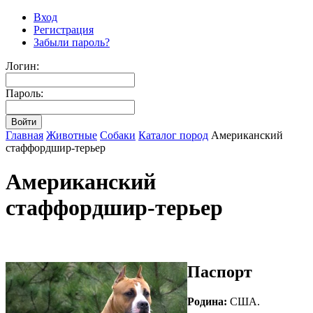
Вход
Регистрация
Забыли пароль?
Логин:
Пароль:
Главная
Животные
Собаки
Каталог пород
Американский
стаффордшир-терьер
Американский
стаффордшир-терьер
Паспорт
Родина:
США.