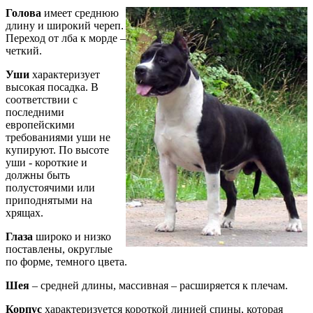
Голова
имеет среднюю
длину и широкий череп.
Переход от лба к морде –
четкий.
Уши
характеризует
высокая посадка. В
соответствии с
последними
европейскими
требованиями уши не
купируют. По высоте
уши - короткие и
должны быть
полустоячими или
приподнятыми на
хрящах.
Глаза
широко и низко
поставлены, округлые
по форме, темного цвета.
Шея
– средней длины, массивная – расширяется к плечам.
Корпус
характеризуется короткой линией спины, которая