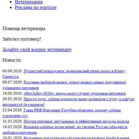
Ветеринария
Реклама на портале
Помощь ветеринара
Заболел питомец?
Задайте свой вопрос ветеринару
Новости
06.08.2026
Пушистый рекордсмен: померанский шпиц попал в Книгу
Гиннесса
08.07.2026
Россияне выбрали кошек: опрос назвал самых популярных
домашних питомцев
18.06.2026
«ВетЗаБег‑2026»: когда спорт служит здоровью питомцев
28.05.2026
Просто чудо: собака вдохнула палку размером с руку, а хирург
вытащил её без наркоза!
22.04.2026
Глава РКФ Владимир Голубев объяснил, почему собака
торопливо ест
31.03.2026
Потеря питомца: актуальные и эффективные методы поиска
18.02.2026
Кошачье-собачье исчисление: во сколько России обходится
любовь к питомцам
20.01.2026
Ветеринар предупредил об опасности резкого пробуждения