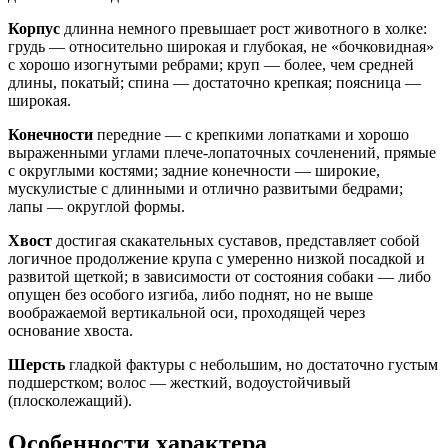
Корпус
длинна немного превышает рост животного в холке:
грудь — относительно широкая и глубокая, не «бочковидная»
с хорошо изогнутыми ребрами; круп — более, чем средней
длины, покатый; спина — достаточно крепкая; поясница —
широкая.
Конечности
передние — с крепкими лопатками и хорошо
выраженными углами плече-лопаточных сочленений, прямые
с округлыми костями; задние конечности — широкие,
мускулистые с длинными и отлично развитыми бедрами;
лапы — округлой формы.
Хвост
достигая скакательных суставов, представляет собой
логичное продолжение крупа с умеренно низкой посадкой и
развитой щеткой; в зависимости от состояния собаки — либо
опущен без особого изгиба, либо поднят, но не выше
воображаемой вертикальной оси, проходящей через
основание хвоста.
Шерсть
гладкой фактуры с небольшим, но достаточно густым
подшерстком; волос — жесткий, водоустойчивый
(плосколежащий).
Особенности характера