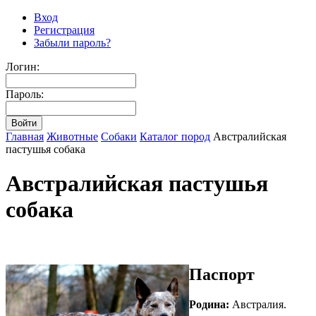
Вход
Регистрация
Забыли пароль?
Логин:
Пароль:
Главная
Животные
Собаки
Каталог пород
Австралийская
пастушья собака
Австралийская пастушья
собака
Паспорт
Родина:
Австралия.