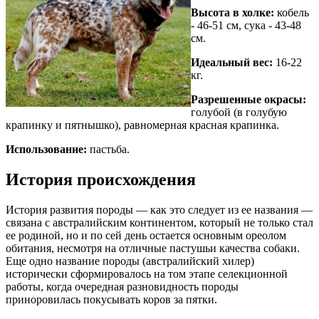
Высота в холке:
кобель
- 46-51 см, сука - 43-48
см.
Идеальный вес:
16-22
кг.
Разрешенные окрасы:
голубой (в голубую
крапинку и пятнышко), равномерная красная крапинка.
Использование:
пастьба.
История происхождения
История развития породы — как это следует из ее названия —
связана с австралийским континентом, который не только стал
ее родиной, но и по сей день остается основным ореолом
обитания, несмотря на отличные пастушьи качества собаки.
Еще одно название породы (австралийский хилер)
исторически сформировалось на том этапе селекционной
работы, когда очередная разновидность породы
приноровилась покусывать коров за пятки.