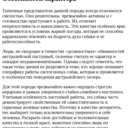
Типичные представители данной породы всегда отличаются
смелостью. Они решительны, чрезвычайно активны и с
готовностью приступают к работе. Их отличает
неприхотливость и выносливость. Эти качества особенно ярко
проявляются в условиях жаркой погоды, которая не способна
кардинально повлиять на бодрость духа собаки и ее
работоспособность.
Люди, не сведущие в тонкостях «должностных» обязанностей
австралийской пастушьей, склонны считать ее характер и
повадки неуравновешенными. Однако следует отметить, что
такая точка зрения не разделяется теми, кто хорошо понимает
специфику работы скотогонных собак, которая и проявляется
в особенностях поведения австралийского хилера.
Для этой породы чрезвычайно важно ощущать строгую
иерархию в рамках умеренного стайно-семейного инстинкта.
Учитывая особенность пастушьей работы, эта собака часто
демонстрирует свойственные ей самостоятельность и
серьезные волевые качества. Поэтому в качестве авторитета,
пес выбирает только исключительно уверенного в себе
человека. Раскрыть свои достойные и положительные
качества в полной красе, животное способно лишь по
отношению к тому, кого добровольно признает своим