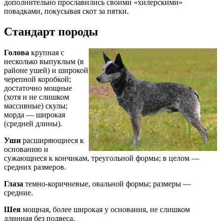
дополнительно прославились своими «хилерскими»
повадками, покусывая скот за пятки.
Стандарт породы
Голова
крупная с
несколько выпуклым (в
районе ушей) и широкой
черепной коробкой;
достаточно мощные
(хотя и не слишком
массивные) скулы;
морда — широкая
(средней длины).
Уши
расширяющиеся к
основанию и
сужающиеся к кончикам, треугольной формы; в целом —
средних размеров.
Глаза
темно-коричневые, овальной формы; размеры —
средние.
Шея
мощная, более широкая у основания, не слишком
длинная без подвеса.