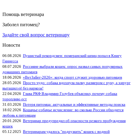
Помощь ветеринара
Заболел питомец?
Задайте свой вопрос ветеринару
Новости
06.08.2026
Пушистый рекордсмен: померанский шпиц попал в Книгу
Гиннесса
08.07.2026
Россияне выбрали кошек: опрос назвал самых популярных
домашних питомцев
18.06.2026
«ВетЗаБег‑2026»: когда спорт служит здоровью питомцев
28.05.2026
Просто чудо: собака вдохнула палку размером с руку, а хирург
вытащил её без наркоза!
22.04.2026
Глава РКФ Владимир Голубев объяснил, почему собака
торопливо ест
31.03.2026
Потеря питомца: актуальные и эффективные методы поиска
18.02.2026
Кошачье-собачье исчисление: во сколько России обходится
любовь к питомцам
20.01.2026
Ветеринар предупредил об опасности резкого пробуждения
кошек
05.12.2025
Ветеринарам удалось "подружить" кошек с водной