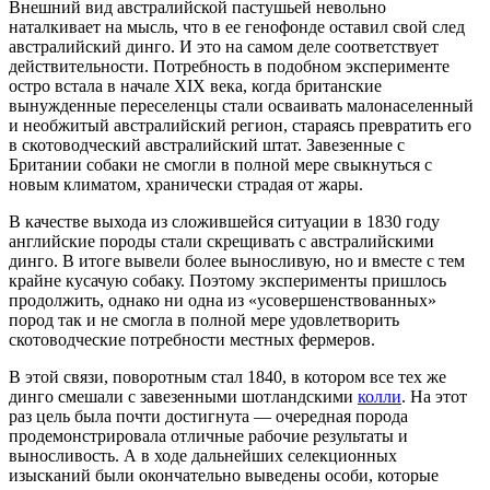
Внешний вид австралийской пастушьей невольно
наталкивает на мысль, что в ее генофонде оставил свой след
австралийский динго. И это на самом деле соответствует
действительности. Потребность в подобном эксперименте
остро встала в начале XIX века, когда британские
вынужденные переселенцы стали осваивать малонаселенный
и необжитый австралийский регион, стараясь превратить его
в скотоводческий австралийский штат. Завезенные с
Британии собаки не смогли в полной мере свыкнуться с
новым климатом, хранически страдая от жары.
В качестве выхода из сложившейся ситуации в 1830 году
английские породы стали скрещивать с австралийскими
динго. В итоге вывели более выносливую, но и вместе с тем
крайне кусачую собаку. Поэтому эксперименты пришлось
продолжить, однако ни одна из «усовершенствованных»
пород так и не смогла в полной мере удовлетворить
скотоводческие потребности местных фермеров.
В этой связи, поворотным стал 1840, в котором все тех же
динго смешали с завезенными шотландскими
колли
. На этот
раз цель была почти достигнута — очередная порода
продемонстрировала отличные рабочие результаты и
выносливость. А в ходе дальнейших селекционных
изысканий были окончательно выведены особи, которые